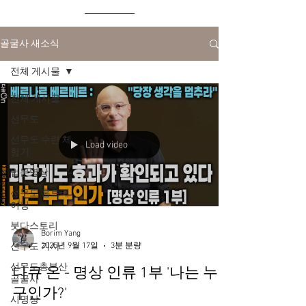
골굴사 새소식
전체 게시물
전체 게시물
선무도
선무도 수련 체
Load video
험기
법문명상
선무도 홈트레
이닝
붓다스토리
Borim Yang
선무도 기사
2025년 9월 17일
3분 분량
선무도총본산
다큐 온 - 명상 인류 1부 '나는 누
골굴사
구인가?'
시명상