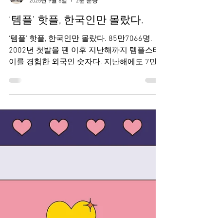
Borim Yang
2025년 9월 6일
2분 분량
‘템플’ 핫플, 한국인만 몰랐다.
‘템플’ 핫플, 한국인만 몰랐다. 85만7066명.
2002년 첫발을 뗀 이후 지난해까지 템플스테
이를 경험한 외국인 숫자다. 지난해에도 7만
8000명이 넘는 외국인이 한국에서 절밥을 먹
었다. 전국 템플스테이 사찰 가운데 외국인 참
가자가 가장 많은 곳은 어디일까. 한국 3대 사
찰로 꼽히는 통도사·해인사·송광사도 아니고,
BTS RM이 찾은 전남 여수의 향일암도 아니다.
경북 경주 함월산 중턱의 골굴사와 북한산 자
락 금선사가 외국인 사이에서 ‘템플스테이 핫
플’로 꼽히는 절집이다. 이들 사찰은 한국인보