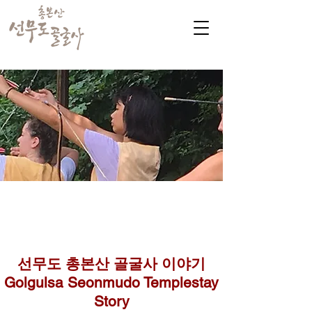
​커뮤니티
Golgulsa community
골굴사 템플스테이 소식
선무도 총본산 골굴사 이야기
Golgulsa Seonmudo Templestay
Story