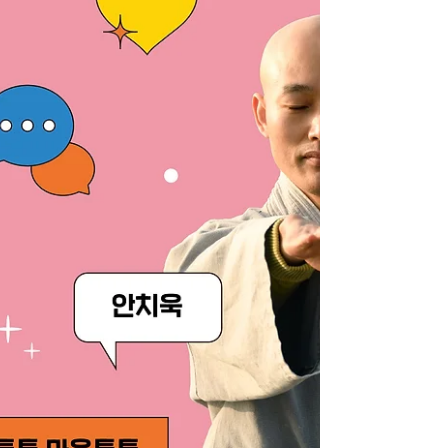
다 외국인 참가자 비중이 압도적으로 높다. 골
굴사는 선무도를 수련할 수 있는 ‘K소림사’로,
금선사는 도심 속 힐링 도량으로 통한다. 외국
인 틈에 껴 두 사찰을 체험하고 왔다 [출처:중
앙일보]
https://www.joongang.co.kr/article/2536449
6 백종현 기자 [출처:중앙일보]
https://www.joongang.co.kr/art