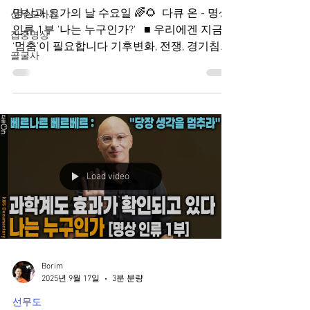
명상과 요가의 날 수요일 🌈🌻 ​ 다큐 온 - 명상
선무도사진
인류 1부 '나는 누구인가?' ​ ​ ■ 우리에겐 지금,
집중명상
‘멈춤’이 필요합니다 기후변화, 전쟁, 경기침체,
골굴사
AI의 등장 등으로 인한 현대사회의 불확실성
은 그 어느 때보다 큰 두려움으로 다가온다.
‘어떻게든 살아남아야 한다’는 고도의 긴장과
불안 속에 우리의 뇌는 잠시도 쉬지 못한 채 풀
가동되고 있지만, 늘 공허할 뿐이다. 어떻게 하
면, 이 속에서 인간다움을 잃지 않으며 존엄하
게 생존할 것인가. 50여 년간 명상을 해왔다는
Load video
프랑스 소설가 베르나르 베르베르는 ”당장 생
각을 멈추라“ 말한다. ​ ■ 소문난 명상가들 “명
상은 제 삶의 출구였어요” ‘내면의 디톡스’는
어떻게 가능할까? 초등학생 시절부터 40년 넘
게 명상을 해온 뇌과학자 장동선 박사, 22년차
명상의 고수인 피아니스트 임현정, 서울대학
Borim
교에서 명상강의를 해온 종교학자 성해영 교
2025년 9월 17일
3분 분량
수, 명상적인 공간에 심취한 세계적인 건축가
선무도