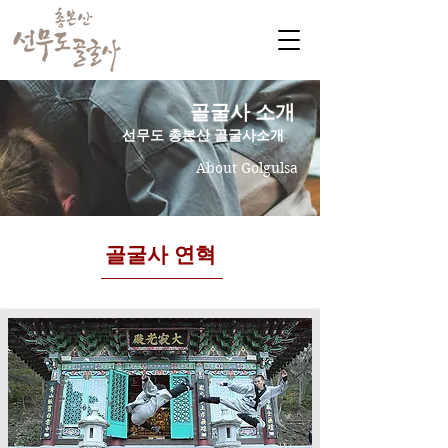
​골굴사 소개
​선무도 총본산 골굴사소개
About Golgulsa
골굴사 연혁