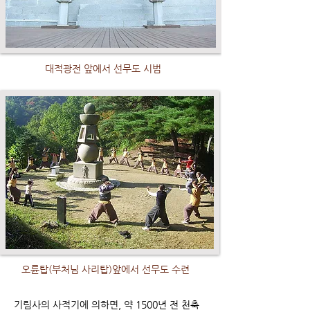
대적광전 앞에서 선무도 시범
오륜탑(부처님 사리탑)앞에서 선무도 수련
기림사의 사적기에 의하면, 약 1500년 전 천축