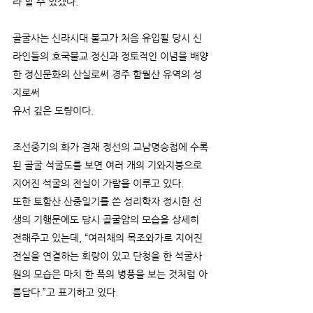
라 할 수 있겠다.
골굴사는 신라시대 불교가 처음 유입될 당시 신
라인들의 호국불교 정신과 정토적인 이념을 배양
한 정신문화의 산실로써
경주 함월산 유역의 성
지로써
유서 깊은 도량이다.
조선중기의 화가 겸재 정선의 교남명승첩에 수록
된 골굴 석굴도를 보면 여러 개의 기와지붕으로
지어진 석굴의 전실이 가람을 이루고 있다.
또한 토함산 산중일기를 쓴 성리학자 정시한 선
생의 기행문에도 당시 골굴암의 모습을 상세히
전해주고 있는데,
“여러채의 목조와가로 지어진
전실을 연결하는 회랑이 있고 단청을 한 석굴사
원의 모습은 마치 한 폭의 병풍을 보는 것처럼
아
름답다.”고 표기하고 있다.