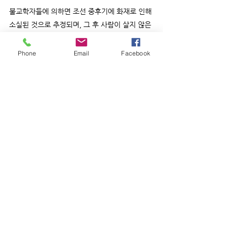
불교학자들에 의하면 조선 중후기에 화재로 인해
소실된 것으로 추정되며, 그 후 사람이 살지 않은
상태로 방치되어 오다가
조선말기 박씨 일가가
상주하면서 개인암자로 전해왔다.
Phone
Email
Facebook
주불인 마애아미타불은 보물581호로써 동해안
의 문무대왕수중릉을 향하고 있다.
관음굴, 지장굴, 약사굴, 라한굴, 신중단, 칠성단,
산신당 등의 굴법당이 있고, 특히 수천년 전부터
전래된 남근바위와 여궁의
음양조화로 득남을 기
원하는
민간신앙이 간직된 설화가 유명하다.
골굴사는 12처 석굴사원의 원형을 복원하기 위
해 매년 학술대회를 개최하고 있다.