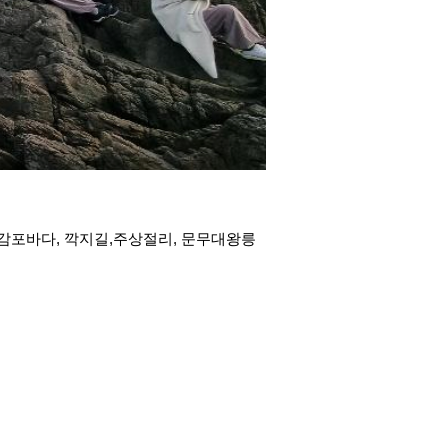
 감포바다, 깍지길,주상절리, 문무대왕릉