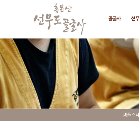
골굴사
선
​템플스