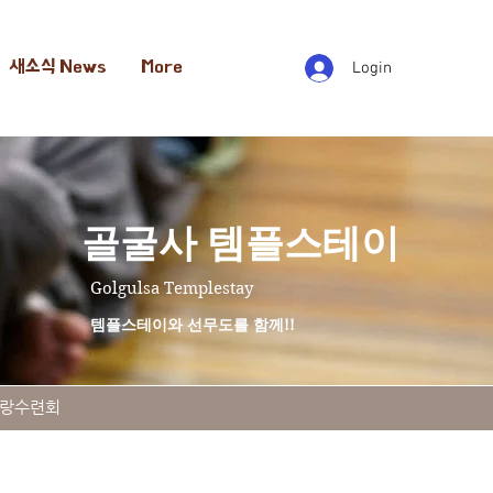
새소식 News
More
Login
​골굴사 템플스테이
Golgulsa Templestay
템플스테이와 선무도를 함께!!
화랑수련회