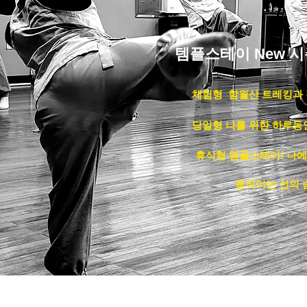
템플스테이 New 
체험형 함월산 트레킹과
당일형 나를 위한 하루동
휴식형 템플스테이! 나에
움직이는 선의 