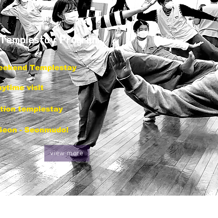
Templestay Program
eekend Templestay
ytime visit
tion templestay
Seon - Seonmudo!
view more