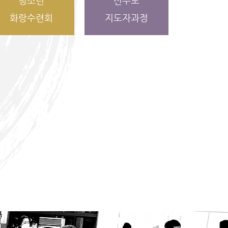
청소년
선무도
화랑수련회
지도자과정