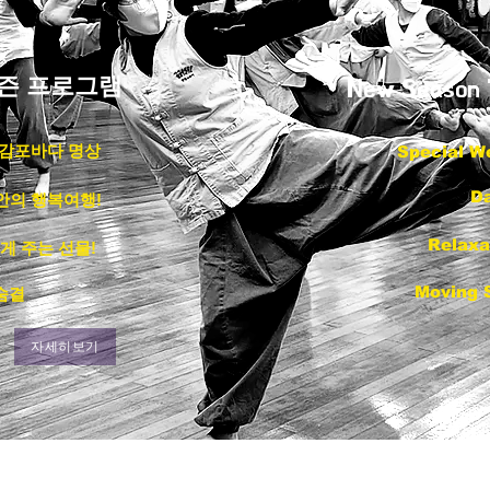
시즌 프로그램
New Season 
 감포바다 명상
Special W
Da
안의 행복여행!
Relaxa
게 주는 선물!
Moving 
숨결
자세히보기