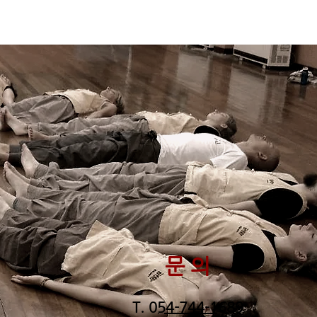
문 의
T.
054-744-1689