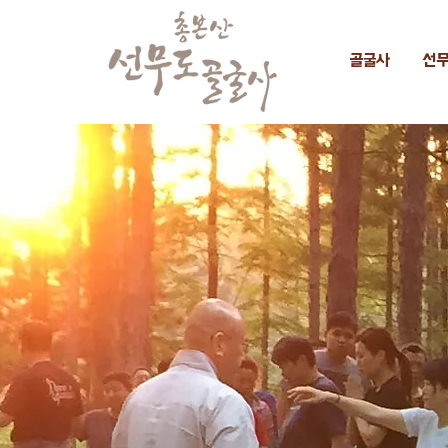
골굴사
선