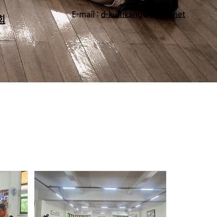
E-mail :
d-kumkang@daum.net
회