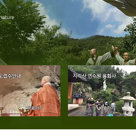
nature
도접수안내
지리산 연수원
​ 용화사
바로가기
바로가기