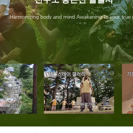
Harmonizing body and mind Awakening to your true 
템플스테이 갤러리
기
바로가기
바로가기