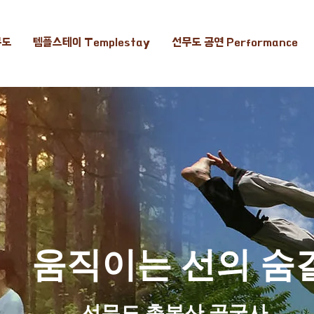
무도
템플스테이 Templestay
선무도 공연 Performance
​움직이는 선의 숨
선무도 총본산 골굴사