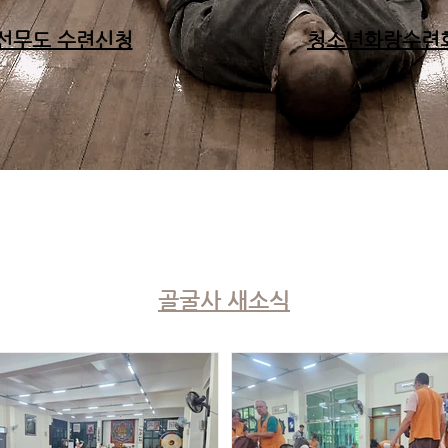
선무도 수련신청
청소년화랑수련
​골굴사 새소식