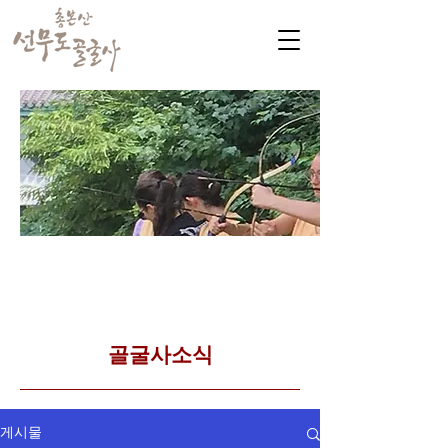
​커뮤니티
Golgulsa community
골굴사 템플스테이 소식
​골굴사소식
게시물