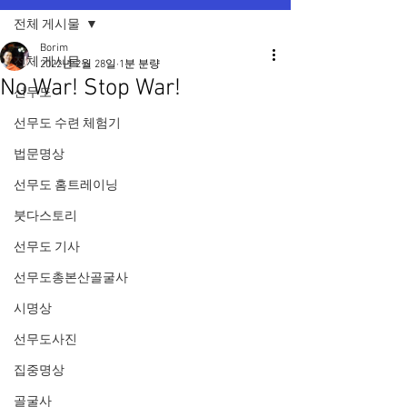
전체 게시물
Borim
전체 게시물
2022년 2월 28일
1분 분량
No War! Stop War!
선무도
선무도 수련 체험기
법문명상
선무도 홈트레이닝
붓다스토리
선무도 기사
선무도총본산골굴사
시명상
선무도사진
집중명상
골굴사