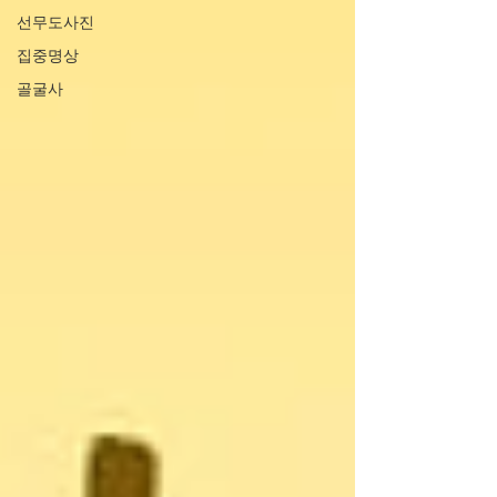
선무도사진
집중명상
골굴사