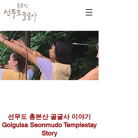
​커뮤니티
Golgulsa community
골굴사 템플스테이 소식
선무도 총본산 골굴사 이야기
Golgulsa Seonmudo Templestay
Story