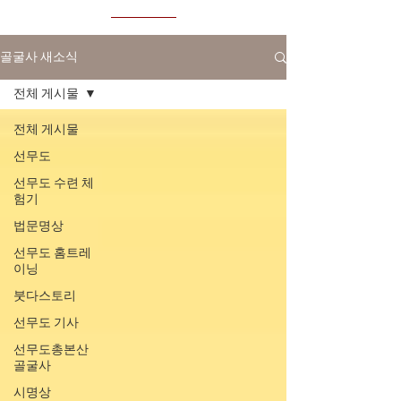
골굴사 새소식
전체 게시물
전체 게시물
선무도
선무도 수련 체
험기
법문명상
선무도 홈트레
이닝
붓다스토리
선무도 기사
선무도총본산
골굴사
시명상