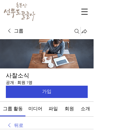
그룹
사찰소식
공개
·
회원 1명
가입
그룹 활동
미디어
파일
회원
소개
뒤로