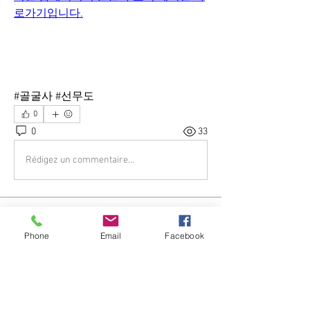
로가기입니다.
#골굴사 #선무도 
0
0
33
Rédigez un commentaire...
소개
골굴사 소식을 알려드립니다.
Phone
Email
Facebook
명
Borim Yang
팔로우