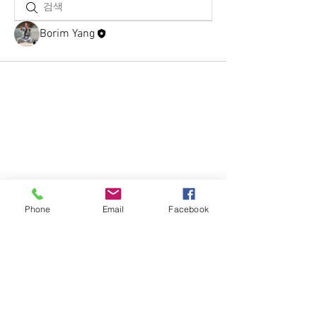
Borim Yang
Phone
Email
Facebook
대한불교조계종 제 11교구 선무도 총
본산 골굴사
경북 경주시 문무대왕면 기림로 101-5
. 골굴사 | 사찰고유번호
612-82-81248 | 대표전화
054-744-1689
| FAX
054-
746-0172
| E-Mail
d-kumkang@daum.net