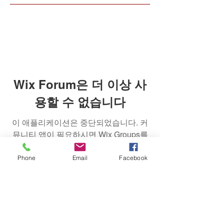
Wix Forum은 더 이상 사
용할 수 없습니다
이 애플리케이션은 중단되었습니다. 커
뮤니티 앱이 필요하시면 Wix Groups를
이용해 주세요.
Phone
Email
Facebook
대한불교조계종 제 11교구 선무도 총
본산 골굴사
경북 경주시 문무대왕면 기림로 101-5
. 골굴사 | 사찰고유번호
612-82-81248 | 대표전화
054-744-1689
| FAX
054-