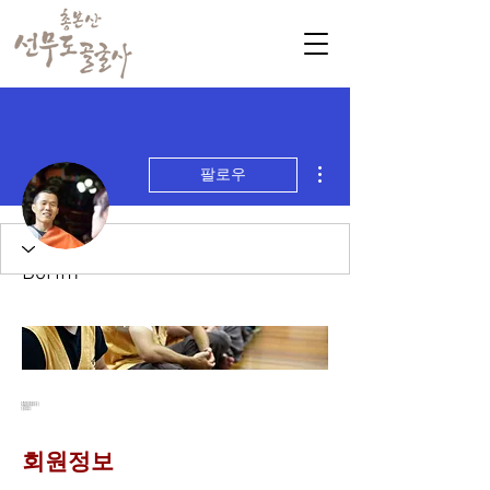
더보기
팔로우
Borim
회원정보
Member's
Zone
몸과 마음의 조화 선무도
​회원정보