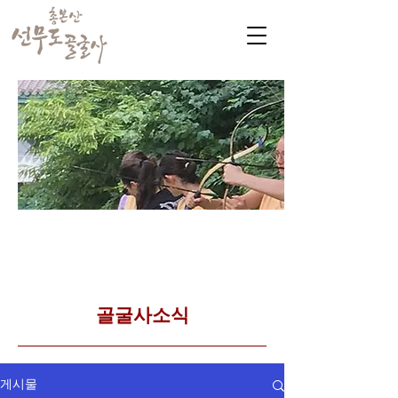
​커뮤니티
Golgulsa community
골굴사 템플스테이 소식
​골굴사소식
게시물