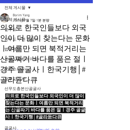
전체 게시물
Borim Yang
전체 게시물
2025년 7월 7일
1분 분량
의외로 한국인들보다 외국
선무도
인이 더 많이 찾는다는 문화
선무도 수련 체험기
ㅣ여름만 되면 북적거리는
법문명상
산골짜기 바다를 품은 절ㅣ
선무도 홈트레이닝
경주 골굴사ㅣ한국기행│#
붓다스토리
골라듄다큐
선무도 기사
선무도총본산골굴사
의외로 한국인들보다 외국인이 더 많이 
시명상
찾는다는 문화ㅣ여름만 되면 북적거리
선무도사진
는 산골짜기 바다를 품은 절ㅣ경주 골굴
사ㅣ한국기행│
#골라듄다큐
집중명상
골굴사