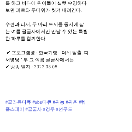
를 하고 바다에 뛰어들어 실컷 수영하다 
보면 피로와 무더위가 씻겨 내려간다. 
수련과 피서, 두 마리 토끼를 동시에 잡
는 여름 골굴사에서만 만날 수 있는 특별
한 하루를 함께한다.
 ✔ 프로그램명 : 한국기행 - 더위 탈출, 피
서명당 1부 그 여름 골굴사에서는 
✔ 방송 일자 : 2022.08.08 
#골라듄다큐
#ebs다큐
#귀농
#귀촌
#템
플스테이
#골굴사
#경주
#선무도