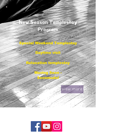
New Season Templestay
Program
Special Weekend Templestay
Daytime visit
Relaxation templestay
Moving Seon -
Seonmudo!
view more