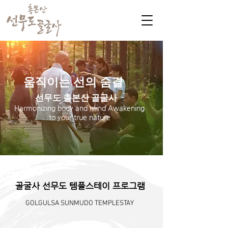
​움직이는 선의 숨결
선무도 총본산 골굴사
Harmonizing body and mind Awakening
to your true nature
​골굴사 선무도 템플스테이 프로그램
GOLGULSA SUNMUDO TEMPLESTAY