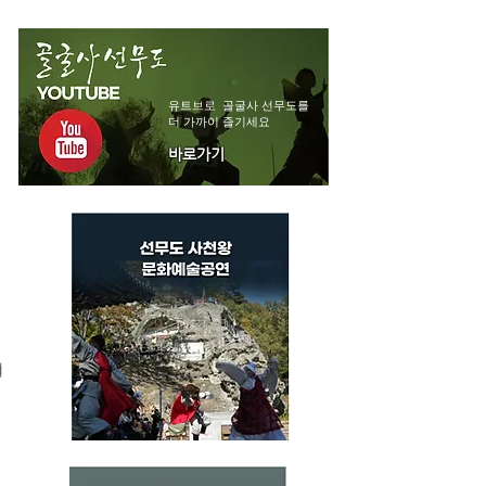
유트브로 골굴사 선무도를
더 가까이 즐기세요
바로가기
기