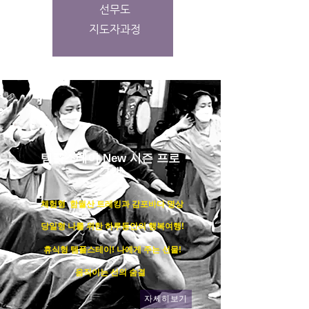
선무도
지도자과정
템플스테이 New 시즌 프로
그램
체험형 함월산 트레킹과 감포바다 명상
당일형 나를 위한 하루동안의 행복여행!
휴식형 템플스테이! 나에게 주는 선물!
움직이는 선의 숨결
자세히보기