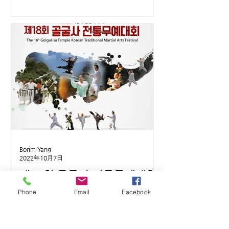
Borim Yang
2022年10月7日
제18회 골굴사 전통무예대회
(10월 23일 오후 1시 / 골굴
Phone
Email
Facebook
사 대적광전)