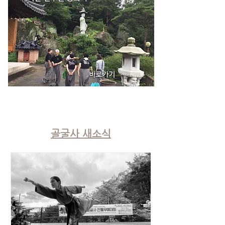
바로가기
​골굴사 새소식