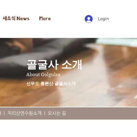
새소식 News
More
Login
​골굴사 소개
About Golgulsa
​선무도 총본산 골굴사소개
내
|
지리산연수원소개
|
오시는 길