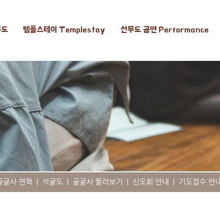
무도
템플스테이 Templestay
선무도 공연 Performance
골굴사 연혁
|
석굴도
|
골굴사 둘러보기
|
신도회 안내
|
기도접수 안