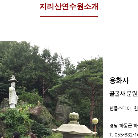
​지리산연수원소개
​용화사
골굴사 분원
템플스테이. 힐
경남 하동군 하
T. 055-882-