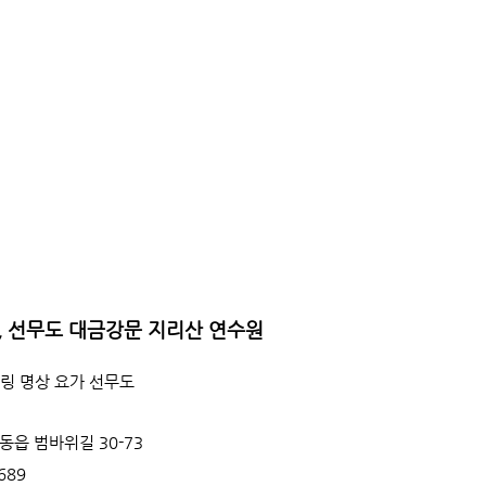
, 선무도 대금강문 지리산 연수원
링 명상 요가 선무도
동읍 범바위길 30-73
1689