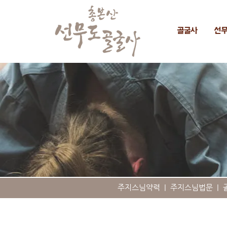
골굴사
선
주지스님약력
|
주지스님법문
|