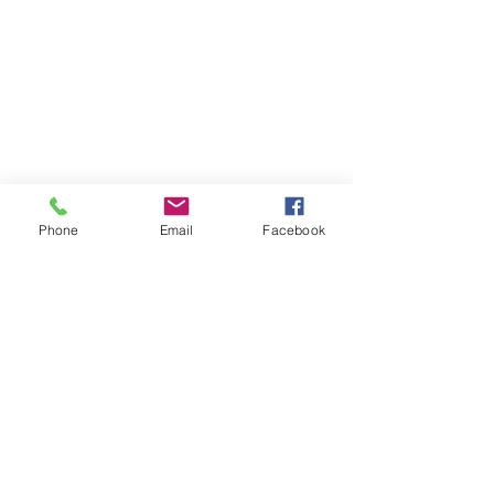
학교, 학원, 도장, 기업체, 공무원 연수를 함
Phone
Email
Facebook
께하는 워크숍 프로그램
외국인 관광객들을 위한 선무도와 사찰체험
프로그램으로 활용되어오던
골굴사 템플스테이는 국내 유수기업과 관공
서, 교육기관의 교육 및 연수,
체험프로그램의
새로운 대안으로 각광받고
있습니다.
1~3박 단기간 선무도와 사찰문화를 체험하