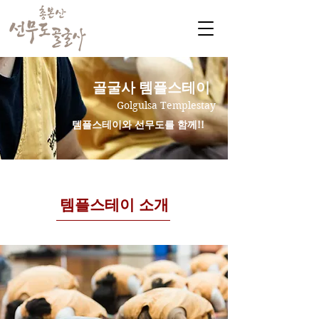
​골굴사 템플스테이
Golgulsa Templestay
템플스테이와 선무도를 함께!!
템플스테이 소개