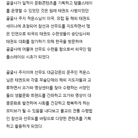
골굴사가 일찍이 문화콘텐츠를 기획하고 템플스테이
를 운영할 수 있었던 것은 원래 태권도 사범이었던
골굴사 주지 적운스님이 미국, 유럽 등
해외 태권도
세미나에 초청되어 참선과 선무도를 지도하면서 맺
은 인연으로 외국의 태권도 수련생들이 승단심사와
태권도 대회를 참가하기 위해
한국을 방문하여
골굴사에 머물며 선무도 수련을 함으로써 외국인 템
플스테이의 시초가 되었다.
골굴사 주지이며 선무도 대금강문의 문주인 적운스
님은 태권도와 각종 무술단체의 해외 지도자들과 교
류하면서 요가와 명상센터를 찾아
수행하는 서양인
들의 생활문화 트렌드를 간파하고 요가와 명상이 대
중문화로 발전하여 사회를 건강하고 행복하게 하는
모티브가 될 수
있음을 내다보고 불교의 전통 수행법
인 참선과 선무도를 바탕으로 다양한 콘텐츠를 기획
하고 활용하게 되었다.