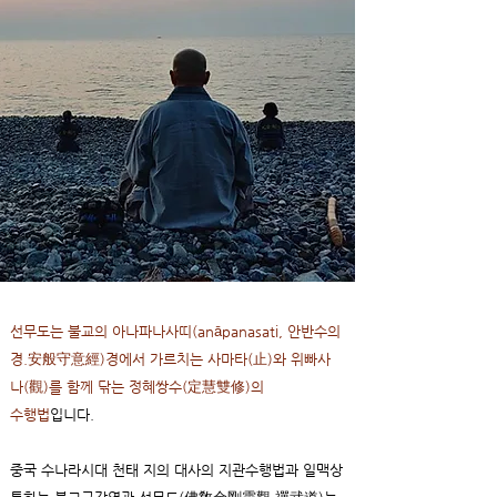
선무도는 불교의 아나파나사띠(anāpanasati, 안반수의
경.安般守意經)경에서 가르치는 사마타(止)와 위빠사
나(觀)를 함께 닦는 정혜쌍수(定慧雙修)의
수행법
입니다.
중국 수나라시대 천태 지의 대사의 지관수행법과 일맥상