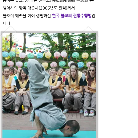
통하는 불교금강영관 선무도(佛敎金剛靈觀 禪武道)는
범어사의 양익 대종사(2006년도 원적)께서
불조의 혜맥을 이어 정립하신
한국 불교의 전통수행법
입
니다.