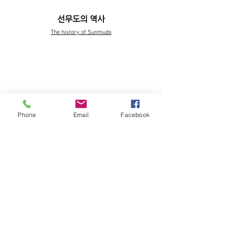
선무도의 역사
The history of Sunmudo
위빠사나 명상
Vipassanā meditation
Phone
Email
Facebook
골굴사의 역사
The history of Golgulsa