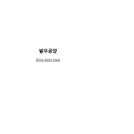
화랑이야기
Story of Hwarang
발우공양
Alms bowl meal
선무도 명상 호흡법
Dharma Talk with Gougul-sa Grand
master