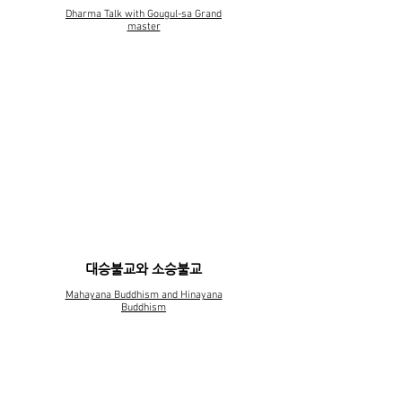
Dharma Talk with Gougul-sa Grand
master
학생들을 위한 차담
Dharma Talk with Gougul-sa Grand
master
대승불교와 소승불교
Mahayana Buddhism and Hinayana
Buddhism