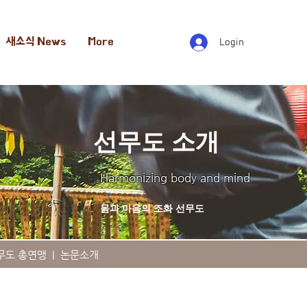
새소식 News
More
Login
선무도 소개
Harmonizing body and mind
몸과 마음의 조화 선무도
무도 총연맹
|
논문소개