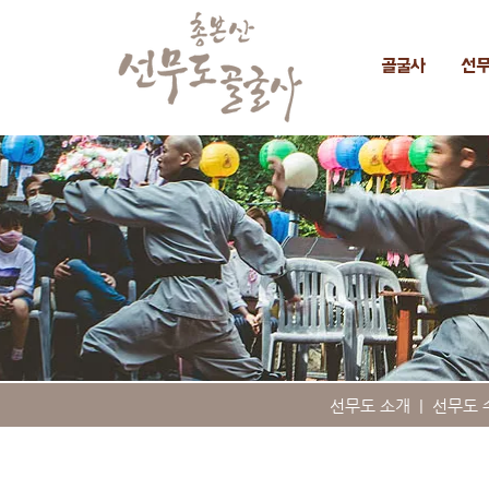
골굴사
선
선무도 소개
|
선무도 