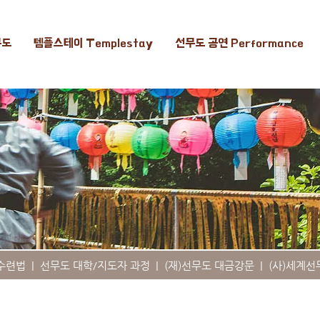
무도
템플스테이 Templestay
선무도 공연 Performance
수련법
|
선무도 대학/지도자 과정
|
(재)선무도 대금강문
|
(사)세계선