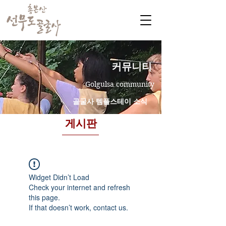
​커뮤니티
Golgulsa community
골굴사 템플스테이 소식
게시판
Widget Didn’t Load
Check your internet and refresh
this page.
If that doesn’t work, contact us.