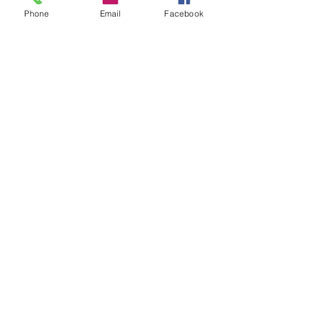
Phone
Email
Facebook
대한불교조계종 제 11교구 선무도 총
본산 골굴사
경북 경주시 문무대왕면 기림로 101-5
. 골굴사 | 사찰고유번호
612-82-81248 | 대표전화
054-744-1689
| FAX
054-
746-0172
| E-Mail
d-kumkang@daum.net
기도접수
.종무업무
054-744-1689
| 템플스테이 문의
054-