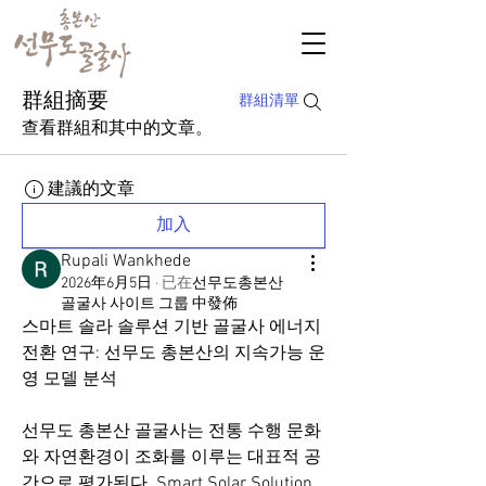
群組摘要
群組清單
查看群組和其中的文章。
建議的文章
加入
Rupali Wankhede
2026年6月5日
·
已在
선무도총본산
골굴사 사이트 그룹 中發佈
스마트 솔라 솔루션 기반 골굴사 에너지 
전환 연구: 선무도 총본산의 지속가능 운
영 모델 분석
선무도 총본산 골굴사는 전통 수행 문화
와 자연환경이 조화를 이루는 대표적 공
간으로 평가된다. Smart Solar Solution