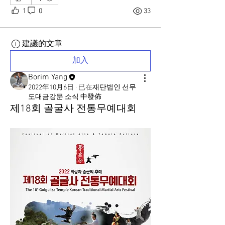
1
0
33
建議的文章
加入
Borim Yang
2022年10月6日
·
已在
재단법인 선무
도대금강문 소식 中發佈
제18회 골굴사 전통무예대회