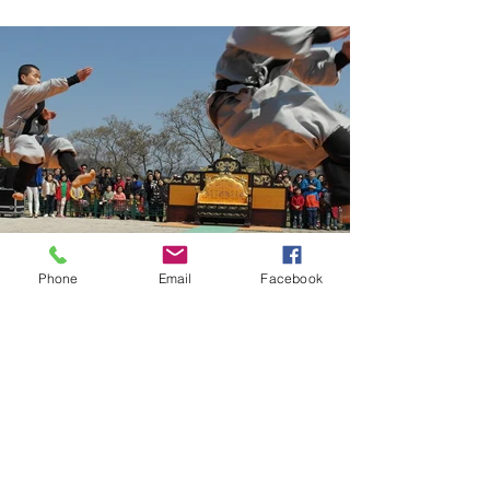
Phone
Email
Facebook
Previous
Next