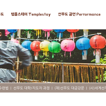
무도
템플스테이 Templestay
선무도 공연 Performance
수련법
|
선무도 대학/지도자 과정
|
(재)선무도 대금강문
|
(사)세계선