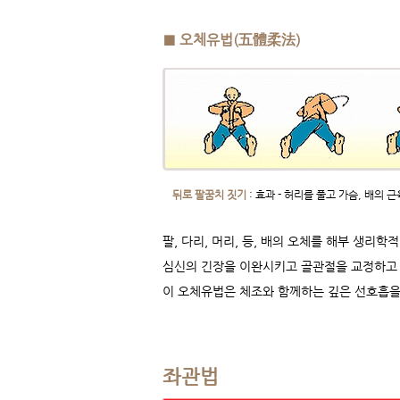
■ 오체유법(五體柔法)
뒤로 팔꿈치 짓기
: 효과 - 허리를 풀고 가슴, 배의
팔, 다리, 머리, 등, 배의 오체를 해부 생리
심신의 긴장을 이완시키고 골관절을 교정하고 
​이 오체유법은 체조와 함께하는 깊은 선호흡을
좌관법