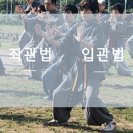
좌관법
입관법