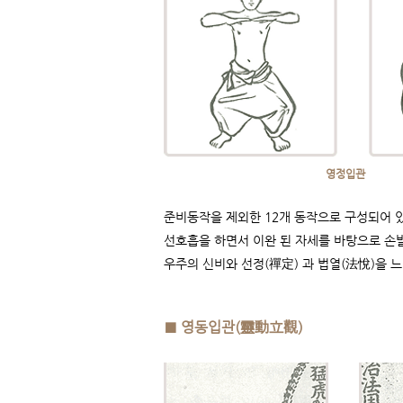
​영정입관
준비동작을 제외한 12개 동작으로 구성되어 
​선호흡을 하면서 이완 된 자세를 바탕으로 손
우주의 신비와 선정(禪定) 과 법열(法悅)을 느
■ 영동입관(靈動立觀)