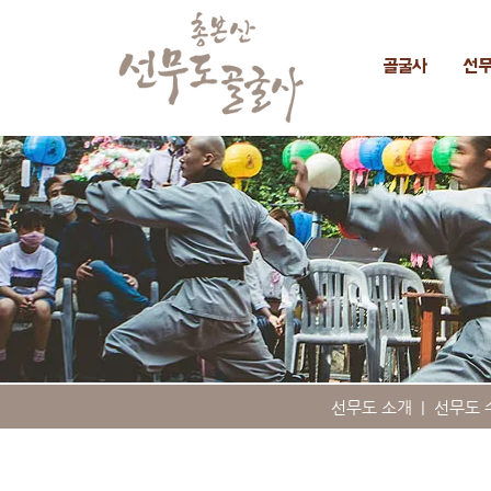
골굴사
선
선무도 소개
|
선무도 