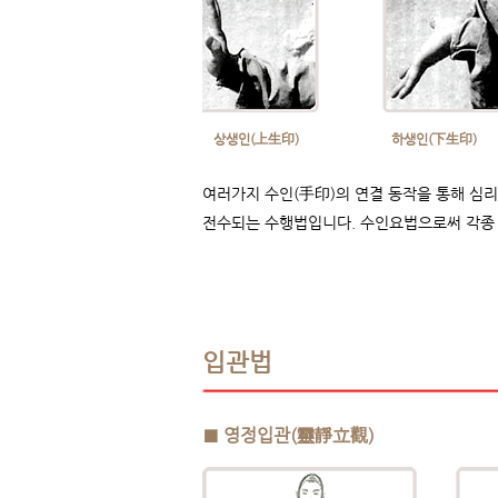
​상생인(上生印)
​하생인(下生印)
여러가지 수인(手印)의 연결 동작을 통해 심리
전수되는
수행법입니다.​ 수인요법으로써 각종
​입관법
■ 영정입관(靈靜立觀)