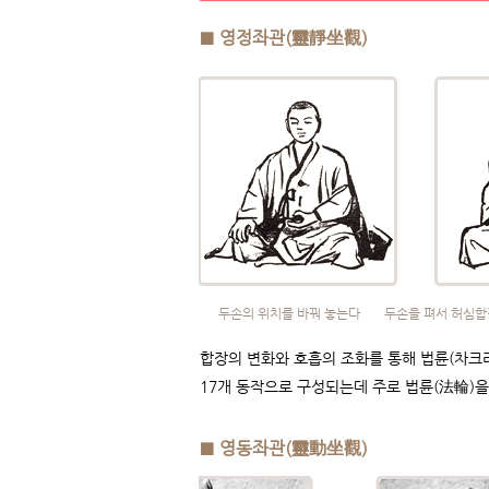
■ 영정좌관(靈靜坐觀)
두손의 위치를 바꿔 놓는다
두손을 펴서 허심합
합장의 변화와 호흡의 조화를 통해 법륜(차크
17개 동작으로 구성되는데 주로 법륜(法輪)을 
■ 영동좌관(靈動坐觀)