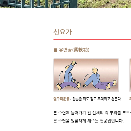
​선요가
■ 유연공(柔軟功)
​옆구리운동
: 한손을 뒤로 짚고 주먹쥐고 흔든다
본 수련에 들어가기 전 신체의 각 부위를 부
본 수련을 원활하게 해주는 행공법입니다.