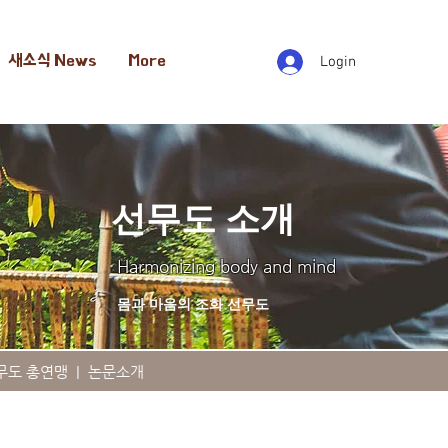
새소식 News
More
Login
선무도 소개
Harmonizing body and mind
몸과 마음의 조화 선무도
무도 총연맹
|
논문소개