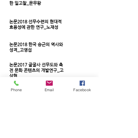
한 일고찰_문무왕
논문2018 선무수련의 현대적
효용성에 관한 연구_노재성
논문2018 한국 승군의 역사와
성격_고영섭
논문2017 골굴사 선무도와 축
전 문화 콘텐츠의 개발연구_고
상현
Phone
Email
Facebook
논문2014 고려 조선의 의승군
과 선무도_오경후
논문2014 골굴사 선무도 문화
콘텐츠의 활용 현황과 발전 방
안_강석근
논문2014 선무도 관법수행과