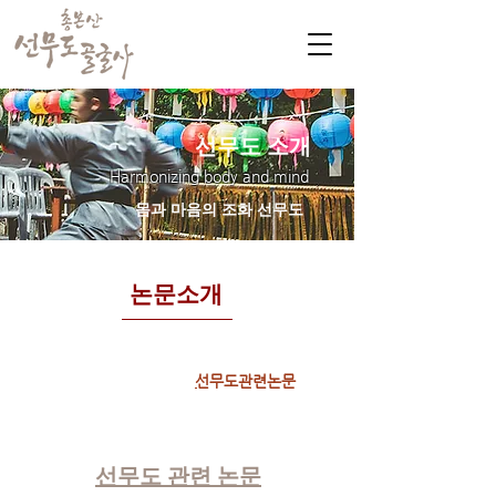
선무도 소개
Harmonizing body and mind
몸과 마음의 조화 선무도
​논문소개
골굴사관련논문
​
선무도관련논문
선무도 관련 논문