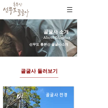
​골굴사 소개
About Golgulsa
​선무도 총본산 골굴사소개
​골굴사 둘러보기
골굴사 전경