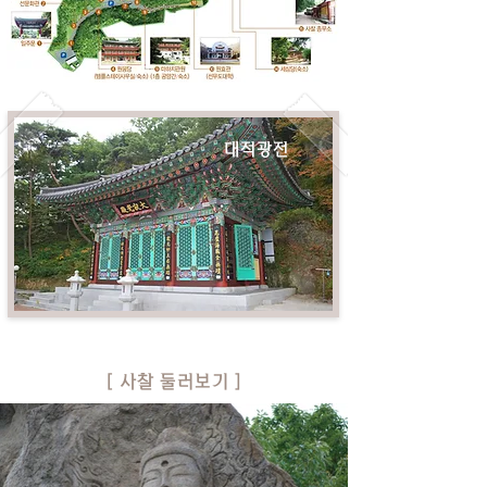
​대적광전
​[ 사찰 둘러보기 ]