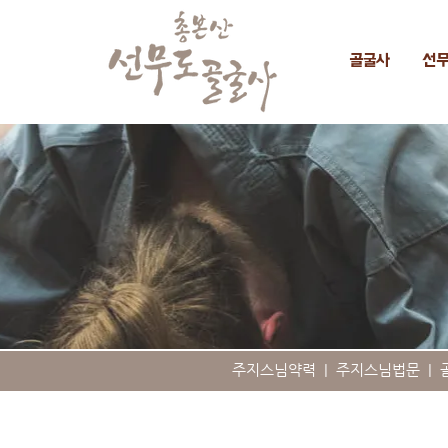
골굴사
선
주지스님약력
|
주지스님법문
|