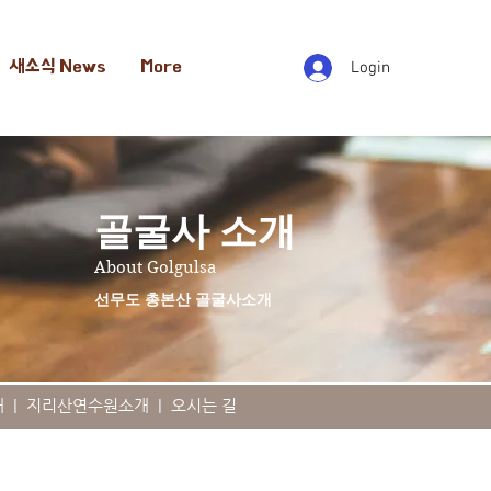
새소식 News
More
Login
​골굴사 소개
About Golgulsa
​선무도 총본산 골굴사소개
내
|
지리산연수원소개
|
오시는 길