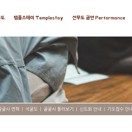
무도
템플스테이 Templestay
선무도 공연 Performance
골굴사 연혁
|
석굴도
|
골굴사 둘러보기
|
신도회 안내
|
기도접수 안