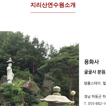
​지리산연수원소개
​용화사
골굴사 분원
템플스테이. 힐
경남 하동군 하
T. 055-882-