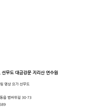
, 선무도 대금강문 지리산 연수원
링 명상 요가 선무도
동읍 범바위길 30-73
1689