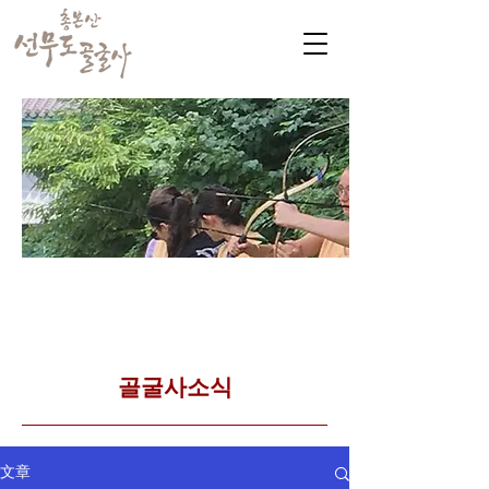
​커뮤니티
Golgulsa community
골굴사 템플스테이 소식
​골굴사소식
文章