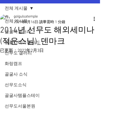
전체 게시물
golgulsatemple
전체 게시물
2021年9月16日
讀畢需時 1 分鐘
2014년 선무도 해외세미나
골굴사갤러리
(적운스님)_덴마크
템플스테이갤러리
已更新：
2022年2月3日
선무도 갤러리
화랑캠프
골굴사 소식
선무도소식
골굴사템플스테이
선무도서울본원