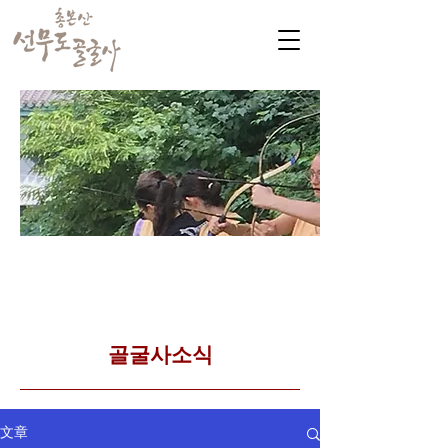
​커뮤니티
Golgulsa community
골굴사 템플스테이 소식
​골굴사소식
文章