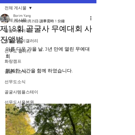
전체 게시물
Borim Yang
전체 게시물
2022年10月25日
讀畢需時 1 分鐘
제18회 골굴사 무예대회 사
골굴사갤러리
진앨범
템플스테이갤러리
아름 다운 가을 날, 3년 만에 열린 무예대
선무도 갤러리
회 
화랑캠프
행복한 시간을 함께 하였습니다.
골굴사 소식
선무도소식
골굴사템플스테이
선무도서울본원