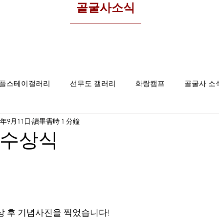
​골굴사소식
플스테이갤러리
선무도 갤러리
화랑캠프
골굴사 소
2年9月11日
讀畢需時 1 分鐘
울본원
 수상식
 후 기념사진을 찍었습니다!