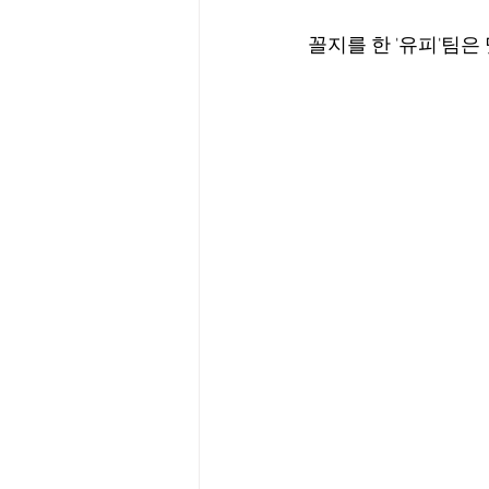
꼴지를 한 '유피'팀은 