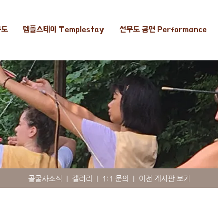
무도
템플스테이 Templestay
선무도 공연 Performance
골굴사소식
|
갤러리
|
1:1 문의
|
이전 게시판 보기