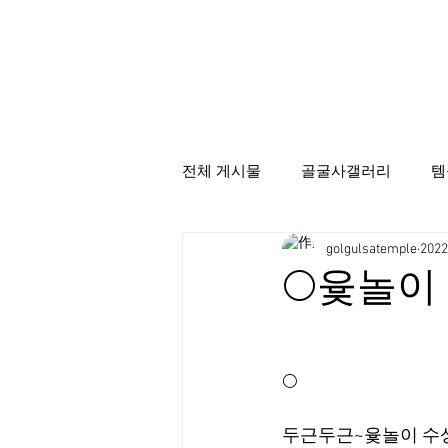
전체 게시물
골굴사갤러리
템
golgulsatemple
202
골굴사템플스테이
선무도서
🌕윷놀이
🌕
두근두근~윷놀이 수상