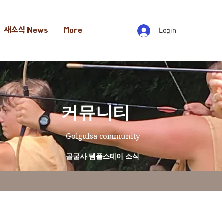
새소식 News
More
Login
​커뮤니티
Golgulsa community
골굴사 템플스테이 소식