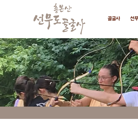
골굴사
선