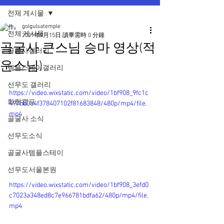
전체 게시물
golgulsatemple
전체 게시물
2021年9月15日
讀畢需時 0 分鐘
골굴사 큰스님 승마 영상(적
골굴사갤러리
운스님)
템플스테이갤러리
선무도 갤러리
https://video.wixstatic.com/video/1bf908_9fc1c
화랑캠프
497bb0a4f378407102f81683848/480p/mp4/file.
mp4
골굴사 소식
선무도소식
골굴사템플스테이
선무도서울본원
https://video.wixstatic.com/video/1bf908_3efd0
c7023a348ed8c7e966781bdfa62/480p/mp4/file.
mp4