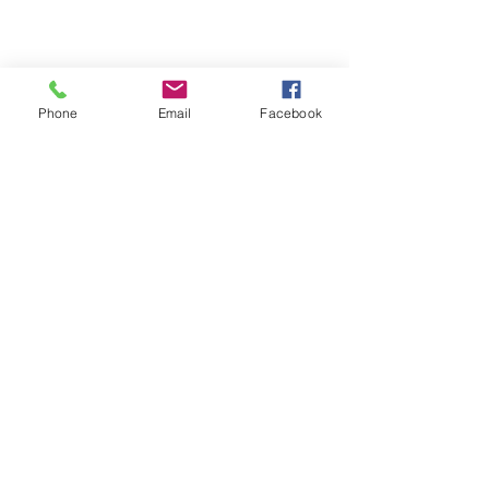
Phone
Email
Facebook
留言
선무도 연무(적운
골굴사 큰스님(적운스님 )
撰寫留言......
대한불교조계종 제 11교구 선무도 총
본산 골굴사