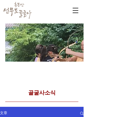
​커뮤니티
Golgulsa community
골굴사 템플스테이 소식
​골굴사소식
文章