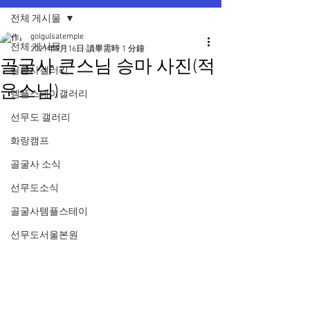
전체 게시물
golgulsatemple
전체 게시물
2021年9月16日
讀畢需時 1 分鐘
골굴사 큰스님 승마 사진(적
골굴사갤러리
운스님)
템플스테이갤러리
선무도 갤러리
화랑캠프
골굴사 소식
선무도소식
골굴사템플스테이
선무도서울본원