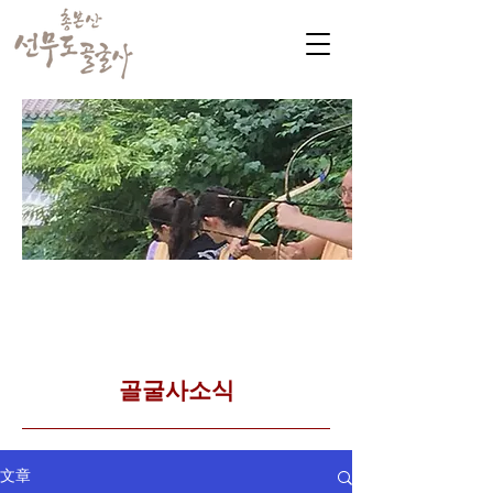
​커뮤니티
Golgulsa community
골굴사 템플스테이 소식
​골굴사소식
文章