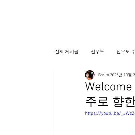
전체 게시물
선무도
선무도 
Borim
2025년 10월 
선무도총본산골굴사
시명상
Welcome
주로 향한
https://youtu.be/_JW