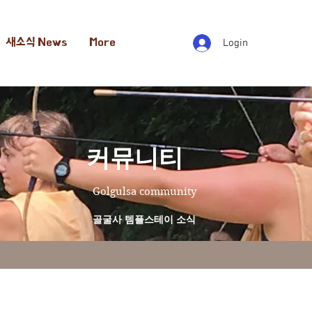
새소식 News
More
Login
​커뮤니티
Golgulsa community
골굴사 템플스테이 소식