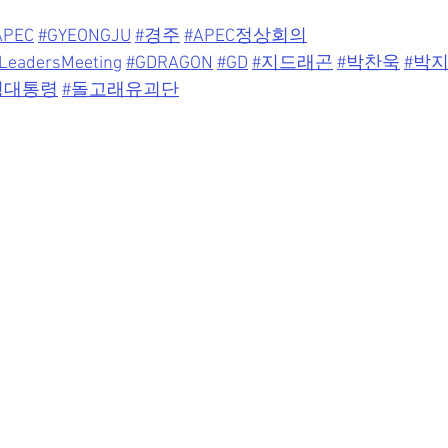
APEC
#GYEONGJU
#경주
#APEC정상회의
LeadersMeeting
#GDRAGON
#GD
#지드래곤
#박찬욱
#박
명대통령
#돌고래유괴단