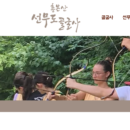
골굴사
선