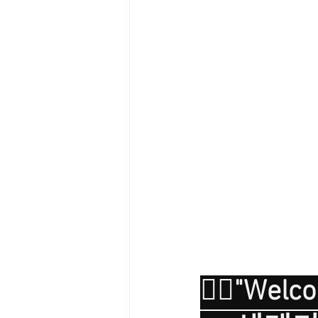
🧑‍✈️"Wel