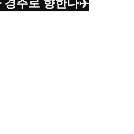
계가 경주로 향한다✈️
주세요" 
려퍼지는 목소리📢 
순간💫 
️ 
unding voices📢 
ryone comes together💫 
to Gyeongju✈️ 