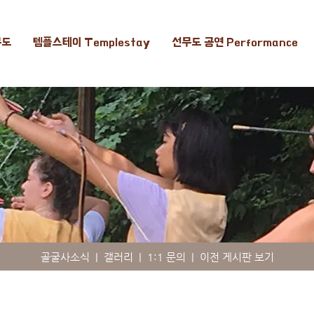
무도
템플스테이 Templestay
선무도 공연 Performance
골굴사소식
|
갤러리
|
1:1 문의
|
이전 게시판 보기