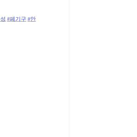
지성
#페기구
#안