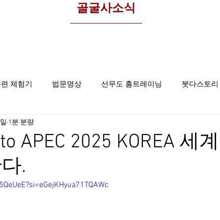
​골굴사소식
수련 체험기
법문명상
선무도 홈트레이닝
붓다스토리
2일
1분 분량
선무도사진
집중명상
골굴사
 to APEC 2025 KOREA 
다.
z25QeUeE?si=eGejKHyua71TQAWc