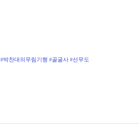
#박찬대의무림기행
#골굴사
#선무도