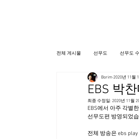
전체 게시물
선무도
선무도 
Borim
2020년 11월 
선무도총본산골굴사
시명상
EBS 박
최종 수정일:
2020년 11월 
EBS에서 아주 각별한
선무도편 방영되었습
전체 방송은 ebs pl