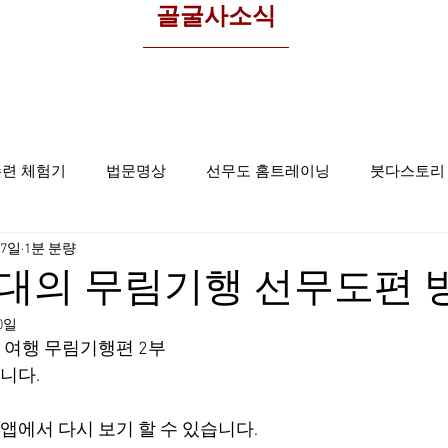
​골굴사소식
수련 체험기
법문명상
선무도 홈트레이닝
붓다스토리
17일
1분 분량
선무도사진
집중명상
골굴사
찬대의 무림기행 선무도편 
20일
 여행 무림기행편 2부  
니다.
ay 앱에서 다시 보기 할 수 있습니다.