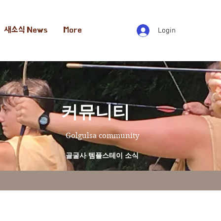
새소식 News
More
Login
​커뮤니티
Golgulsa community
골굴사 템플스테이 소식