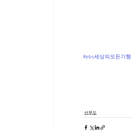
#ebs세상의모든기행
선무도