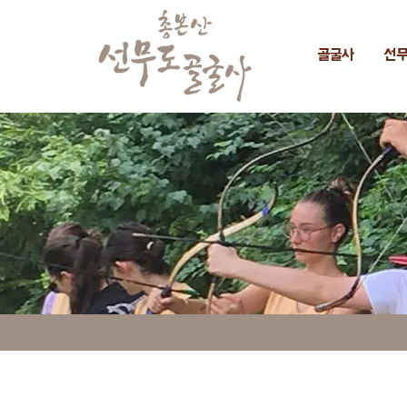
골굴사
선