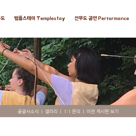
무도
템플스테이 Templestay
선무도 공연 Performance
골굴사소식
|
갤러리
|
1:1 문의
|
이전 게시판 보기