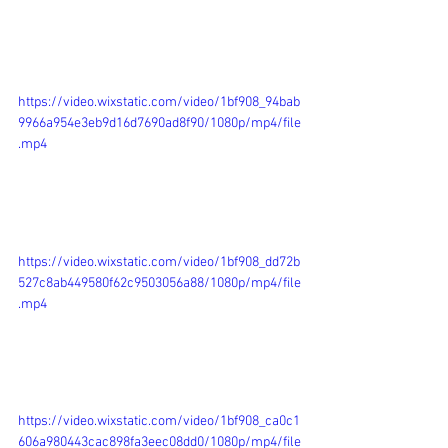
https://video.wixstatic.com/video/1bf908_94bab
9966a954e3eb9d16d7690ad8f90/1080p/mp4/file
.mp4
https://video.wixstatic.com/video/1bf908_dd72b
527c8ab449580f62c9503056a88/1080p/mp4/file
.mp4
https://video.wixstatic.com/video/1bf908_ca0c1
606a980443cac898fa3eec08dd0/1080p/mp4/file