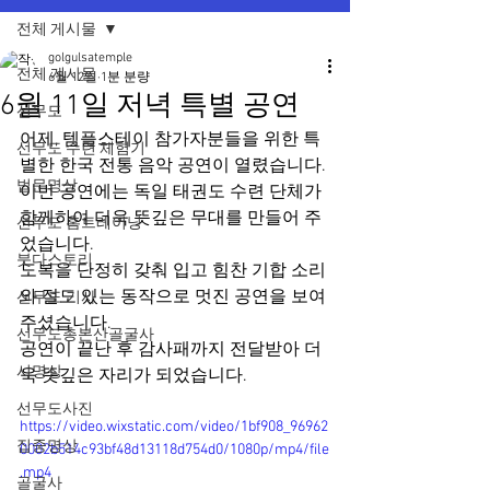
전체 게시물
golgulsatemple
전체 게시물
6월 12일
1분 분량
6월 11일 저녁 특별 공연
선무도
어제, 템플스테이 참가자분들을 위한 특
선무도 수련 체험기
별한 한국 전통 음악 공연이 열렸습니다.
법문명상
이번 공연에는 독일 태권도 수련 단체가 
함께하여 더욱 뜻깊은 무대를 만들어 주
선무도 홈트레이닝
었습니다.
붓다스토리
도복을 단정히 갖춰 입고 힘찬 기합 소리
와 절도 있는 동작으로 멋진 공연을 보여
선무도 기사
주셨습니다.
선무도총본산골굴사
공연이 끝난 후 감사패까지 전달받아 더
시명상
욱 뜻깊은 자리가 되었습니다.
선무도사진
https://video.wixstatic.com/video/1bf908_96962
집중명상
0002b514c93bf48d13118d754d0/1080p/mp4/file
.mp4
골굴사