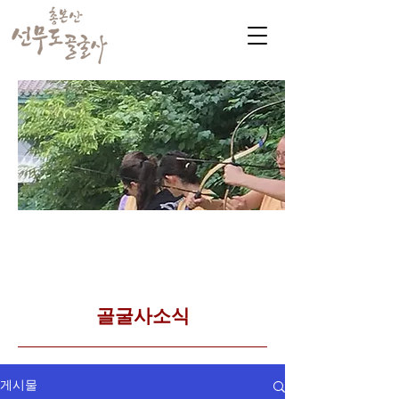
​커뮤니티
Golgulsa community
골굴사 템플스테이 소식
​골굴사소식
게시물