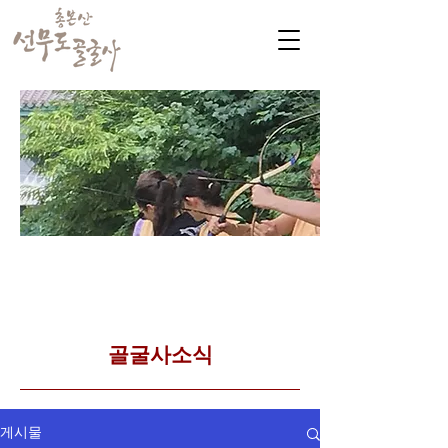
​커뮤니티
Golgulsa community
골굴사 템플스테이 소식
​골굴사소식
게시물