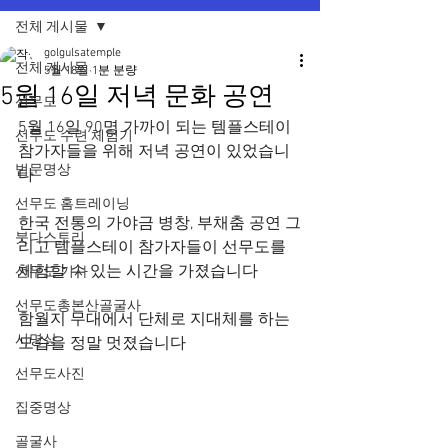
전체 게시물
golgulsatemple
전체 게시물
5월 18일
1분 분량
5월 16일 저녁 문화 공연
선무도
5월 16일 90명 가까이 되는 템플스테이 
선무도 수련 체험기
참가자들을 위해 저녁 공연이 있었습니
법문명상
다
선무도 홈트레이닝
한국 전통의 가야금 병창, 부채춤 공연 그
붓다스토리
리고 템플스테이 참가자들이 선무도를 
체험할 수 있는 시간을 가졌습니다
선무도 기사
선무도총본산골굴사
함월지 무대에서 단체로 지대체를 하는 
시명상
모습을 정말 멋졌습니다
선무도사진
집중명상
골굴사