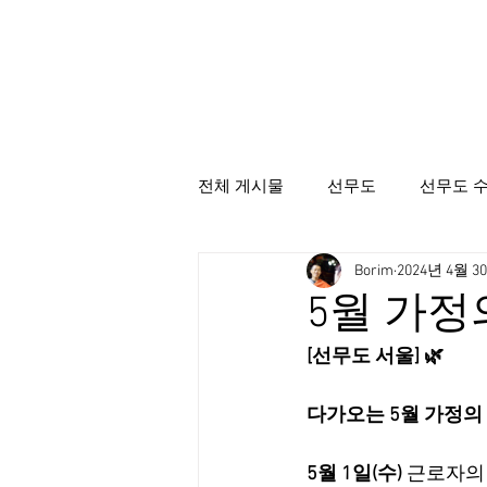
전체 게시물
선무도
선무도 
Borim
2024년 4월 3
선무도총본산골굴사
시명상
5월 가정
[선무도 서울] 🌿
다가오는 5월 가정의 
5월 1일(수)
 근로자의 