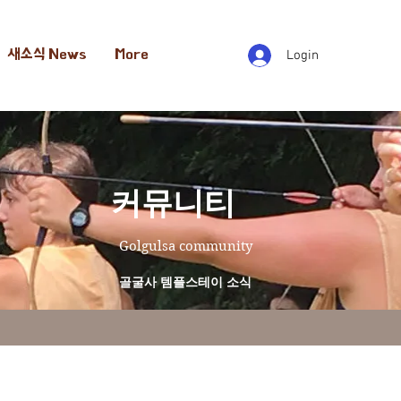
새소식 News
More
Login
​커뮤니티
Golgulsa community
골굴사 템플스테이 소식