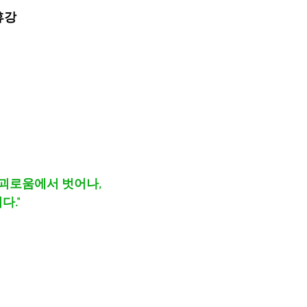
휴강
괴로움에서 벗어나, 
다."