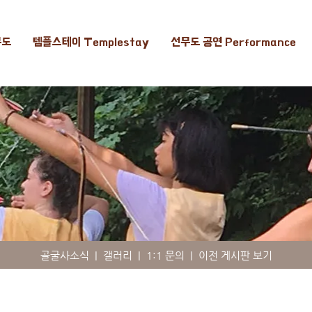
무도
템플스테이 Templestay
선무도 공연 Performance
골굴사소식
|
갤러리
|
1:1 문의
|
이전 게시판 보기