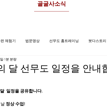
​골굴사소식
수련 체험기
법문명상
선무도 홈트레이닝
붓다스토리
0일
1분 분량
선무도사진
집중명상
골굴사
의 달 선무도 일정을 안내
달  일정을 공유합니다.
날 
정상 수업!