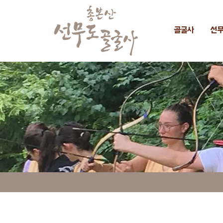
골굴사
선