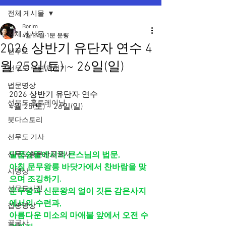
전체 게시물
Borim
전체 게시물
4월 29일
1분 분량
2026 상반기 유단자 연수 4
선무도
월 25일(토) ~ 26일(일)
선무도 수련 체험기
법문명상
2026 상반기 유단자 연수
선무도 홈트레이닝
4월 25(토) ~ 26일(일)
붓다스토리
선무도 기사
선무도총본산골굴사
달품쉼뜰에서의 큰스님의 법문,
아침 문무왕릉 바닷가에서 찬바람을 맞
시명상
으며 조깅하기.
선무도사진
문무왕과 신문왕의 얼이 깃든 감은사지
에서의 수련과,
집중명상
아름다운 미소의 마애불 앞에서 오전 수
골굴사