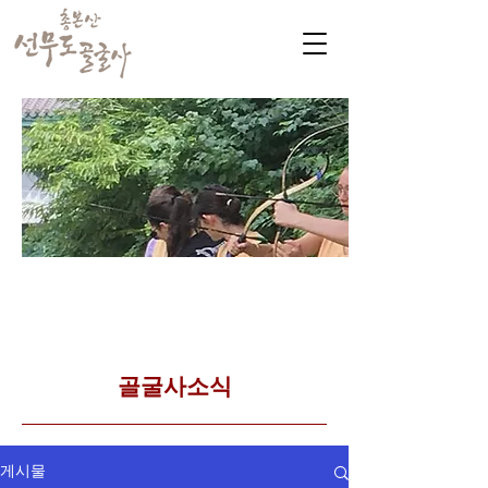
​커뮤니티
Golgulsa community
골굴사 템플스테이 소식
​골굴사소식
게시물