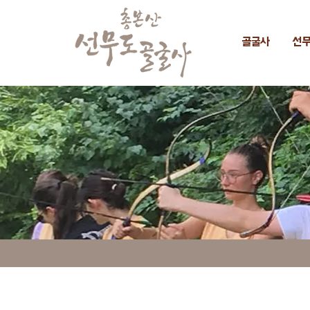
골굴사
선