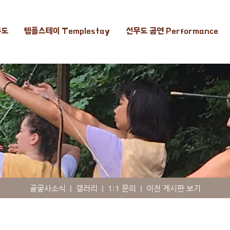
무도
템플스테이 Templestay
선무도 공연 Performance
골굴사소식
|
갤러리
|
1:1 문의
|
이전 게시판 보기