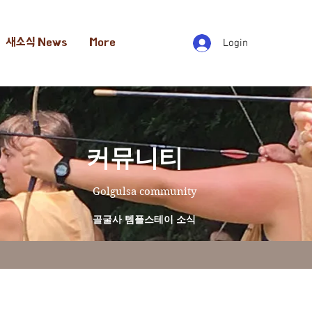
새소식 News
More
Login
​커뮤니티
Golgulsa community
골굴사 템플스테이 소식