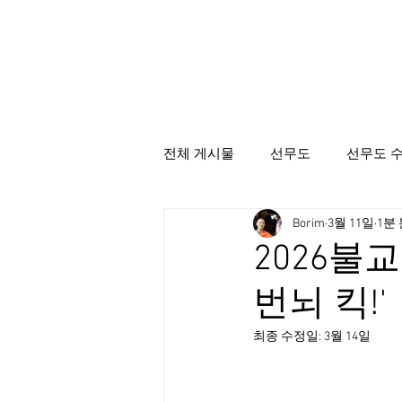
전체 게시물
선무도
선무도 
Borim
3월 11일
1분
선무도총본산골굴사
시명상
2026불
번뇌 킥!'
최종 수정일:
3월 14일