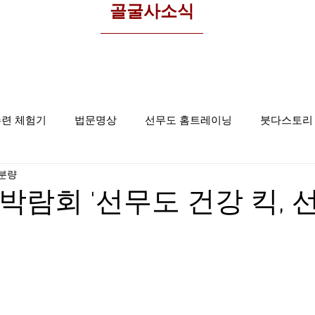
​골굴사소식
수련 체험기
법문명상
선무도 홈트레이닝
붓다스토리
 분량
선무도사진
집중명상
골굴사
교박람회 '선무도 건강 킥, 