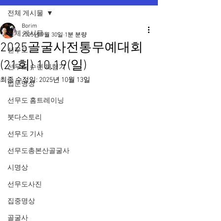
전체 게시물
Borim
전체 게시물
2025년 9월 30일
1분 분량
2025골굴사전통무예대회
선무도
(21회) 10.19(일)
선무도 수련 체험기
최종 수정일:
2025년 10월 13일
법문명상
선무도 홈트레이닝
붓다스토리
선무도 기사
선무도총본산골굴사
시명상
선무도사진
집중명상
골굴사