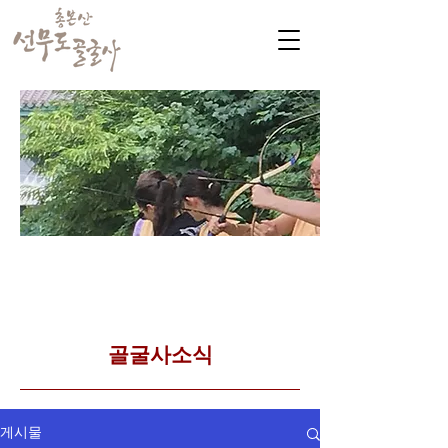
​커뮤니티
Golgulsa community
골굴사 템플스테이 소식
​골굴사소식
게시물