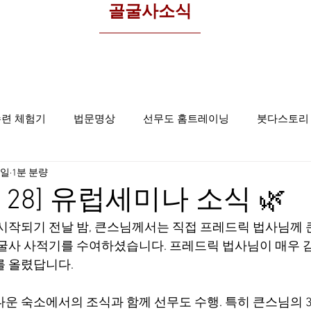
​골굴사소식
수련 체험기
법문명상
선무도 홈트레이닝
붓다스토리
0일
1분 분량
선무도사진
집중명상
골굴사
06. 28] 유럽세미나 소식 🌿
 시작되기 전날 밤, 큰스님께서는 직접 프레드릭 법사님께
골굴사 사적기를 수여하셨습니다. 프레드릭 법사님이 매우
 올렸답니다. 
다운 숙소에서의 조식과 함께 선무도 수행. 특히 큰스님의 