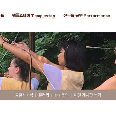
무도
템플스테이 Templestay
선무도 공연 Performance
골굴사소식
|
갤러리
|
1:1 문의
|
이전 게시판 보기