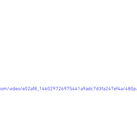
ic.com/video/e02af8_146029726975441a9adc7d3fa247ef4a/480p