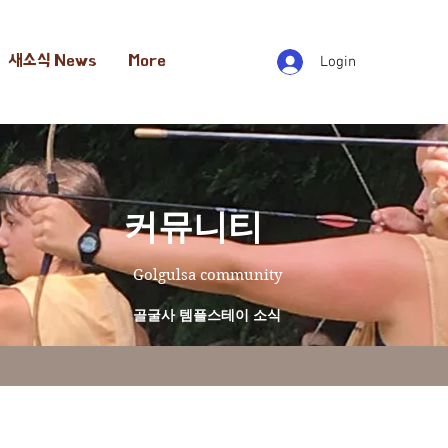
새소식 News
More
Login
​커뮤니티
Golgulsa community
골굴사 템플스테이 소식