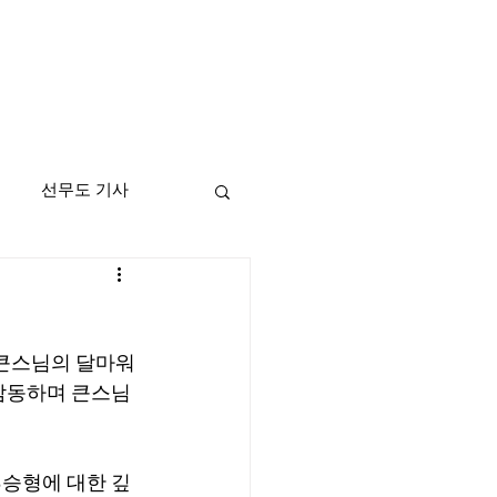
선무도 기사
 큰스님의 달마워
 감동하며 큰스님
3승형에 대한 깊