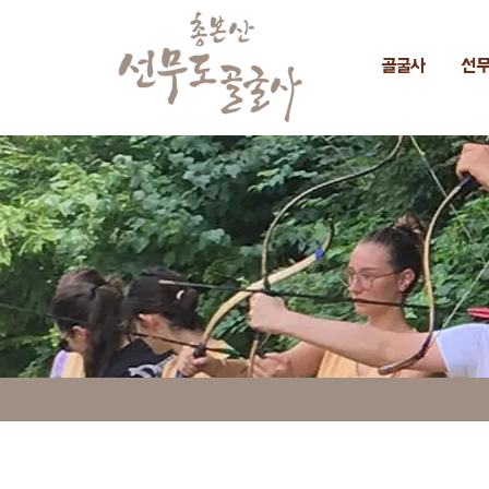
골굴사
선