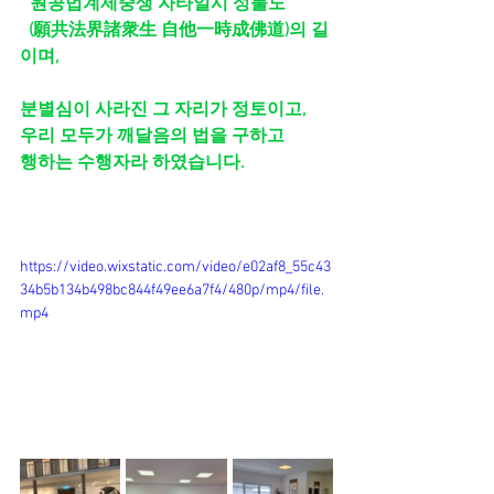
 "원공법계제중생 자타일시 성불도" 
  (願共法界諸衆生 自他一時成佛道)의 길
이며,
분별심이 사라진 그 자리가 정토이고,
우리 모두가 깨달음의 법을 구하고 
행하는 수행자라 하였습니다. 
https://video.wixstatic.com/video/e02af8_55c43
34b5b134b498bc844f49ee6a7f4/480p/mp4/file.
mp4