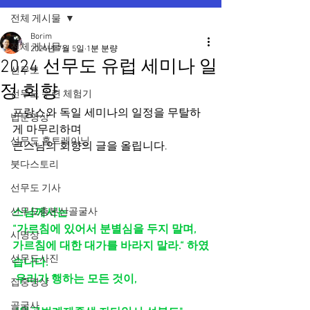
전체 게시물
Borim
전체 게시물
2024년 7월 5일
1분 분량
2024 선무도 유럽 세미나 일
선무도
정 회향
선무도 수련 체험기
프랑스와 독일 세미나의 일정을 무탈하
법문명상
게 마무리하며 
선무도 홈트레이닝
큰스님의 회향의 글을 올립니다.
붓다스토리
선무도 기사
선무도총본산골굴사
스님께서는 
“가르침에 있어서 분별심을 두지 말며, 
시명상
가르침에 대한 대가를 바라지 말라.“ 하였
선무도사진
습니다. 
 우리가 행하는 모든 것이,
집중명상
골굴사