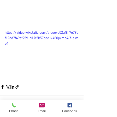
https://video.wixstatic.com/video/e02af8_7679e
f19cd7f49af9591d17f5b57dee1/480p/mp4/file.m
p4
Phone
Email
Facebook
전체 보기