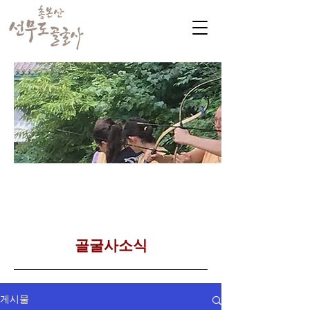
​커뮤니티
Golgulsa community
골굴사 템플스테이 소식
​골굴사소식
게시물