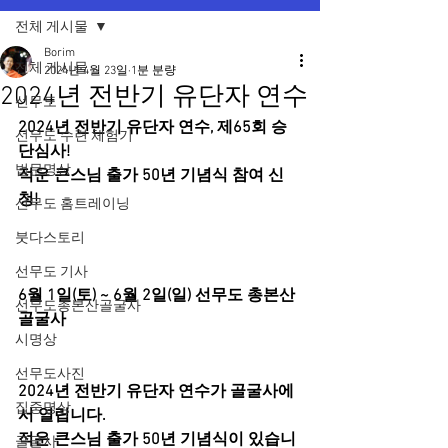
전체 게시물
Borim
전체 게시물
2024년 4월 23일
1분 분량
2024년 전반기 유단자 연수
선무도
2024년 전반기 유단자 연수, 제65회 승
선무도 수련 체험기
단심사!
법문명상
적운 큰스님 출가 50년 기념식 참여 신
청!
선무도 홈트레이닝
붓다스토리
선무도 기사
6월 1일(토) ~ 6월 2일(일) 선무도 총본산 
선무도총본산골굴사
골굴사
시명상
선무도사진
2024년 전반기 유단자 연수가 골굴사에
집중명상
서 열립니다.
적운 큰스님 출가 50년 기념식이 있습니
골굴사