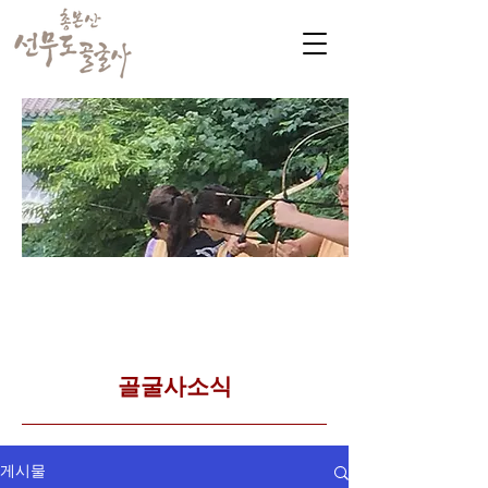
​커뮤니티
Golgulsa community
골굴사 템플스테이 소식
​골굴사소식
게시물