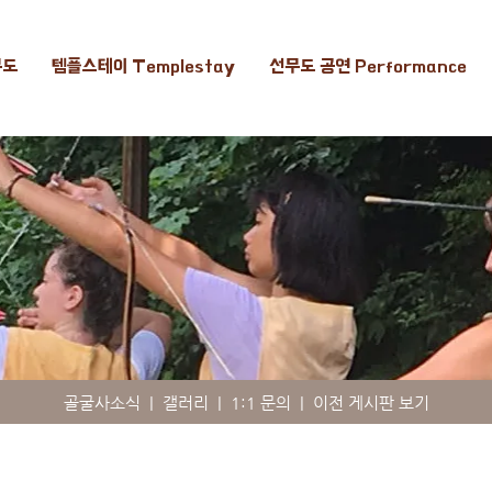
무도
템플스테이 Templestay
선무도 공연 Performance
골굴사소식
|
갤러리
|
1:1 문의
|
이전 게시판 보기