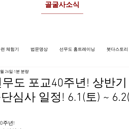
​골굴사소식
수련 체험기
법문명상
선무도 홈트레이닝
붓다스토리
3월 26일
1분 분량
선무도사진
집중명상
골굴사
 선무도 포교40주년! 상반
심사 일정! 6.1(토) ~ 6.2
0주년!