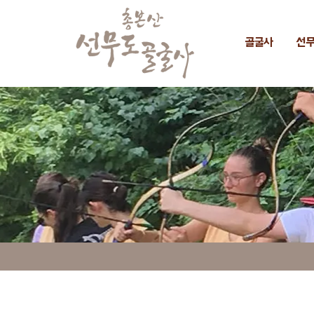
골굴사
선