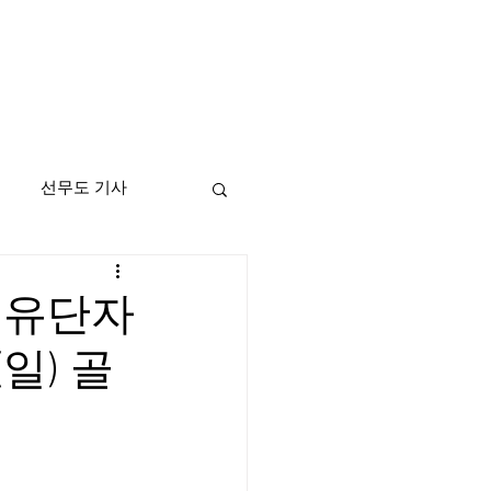
선무도 기사
기 유단자
(일) 골