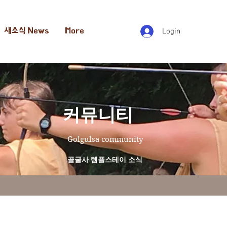
새소식 News
More
Login
​커뮤니티
Golgulsa community
골굴사 템플스테이 소식