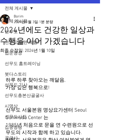
전체 게시물
Borim
전체 게시물
2024년 1월 3일
1분 분량
2024년에도 건강한 일상과
선무도
수행을 이어 가겠습니다
선무도 수련 체험기
최종 수정일:
2024년 1월 10일
법문명상
선무도 홈트레이닝
붓다스토리
하루 하루 찾아오는 깨달음,
선무도 기사
가장 깊은 행복으로!
선무도총본산골굴사
시명상
선무도 서울본원 명상요가센터 Seoul 
선무도사진
Sunmudo Center 는
1985년 처음으로 문을 연 수련원으로 선
집중명상
무도의 시작과 함께 하고 있습니다.
골굴사