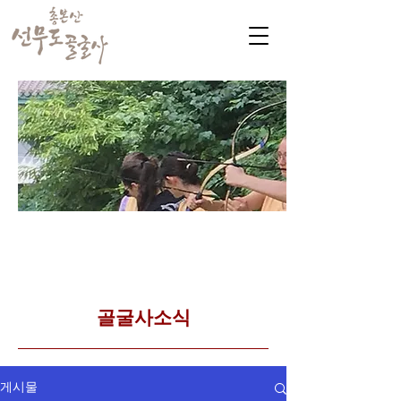
​커뮤니티
Golgulsa community
골굴사 템플스테이 소식
​골굴사소식
게시물