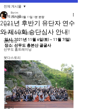
전체 게시물
Borim
전체 게시물
2021년 10월 11일
1분 분량
2021년 후반기 유단자 연수
선무도
와 제60회 승단심사 안내!
선무도 수련 체험기
일시: 2021년 11월 6일(토) ~ 11월 7(일)
법문명상
장소: 선무도 총본산 골굴사
선무도 홈트레이닝
붓다스토리
선무도 기사
선무도총본산골굴사
시명상
선무도사진
집중명상
골굴사