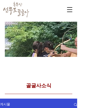
​커뮤니티
Golgulsa community
골굴사 템플스테이 소식
​골굴사소식
게시물