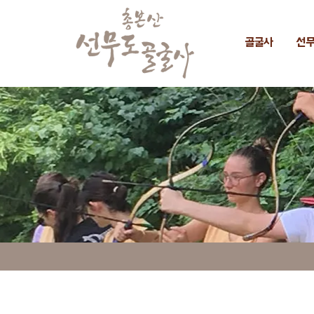
골굴사
선