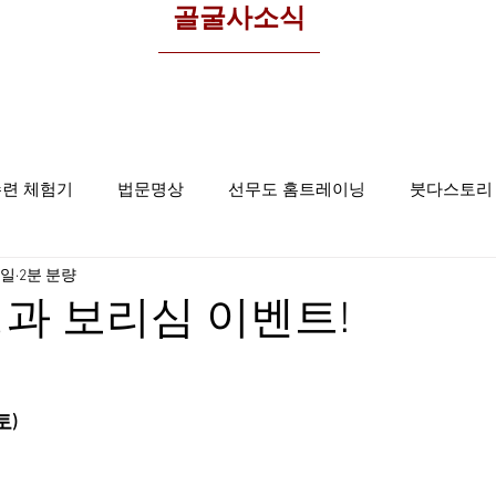
​골굴사소식
수련 체험기
법문명상
선무도 홈트레이닝
붓다스토리
1일
2분 분량
선무도사진
집중명상
골굴사
정과 보리심 이벤트!
토)