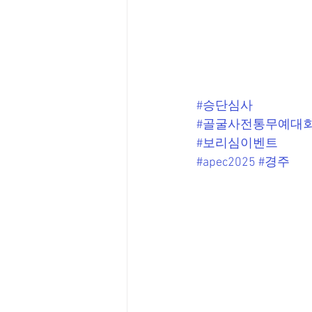
#승단심사
#골굴사전통무예대
#보리심이벤트
#apec2025
#경주