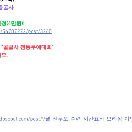
)/골굴사
(4만원)!
nd/56787272/post/3265
와 "골굴사 전통무예대회"
요.
onmudoseoul.com/post/9월-선무도-수련-시간표와-보리심-