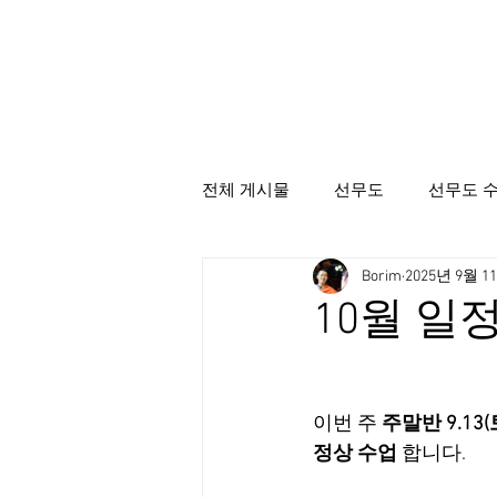
전체 게시물
선무도
선무도 
Borim
2025년 9월 1
선무도총본산골굴사
시명상
10월 일
이번 주 
주말반 9.13(
정상 수업
 합니다.