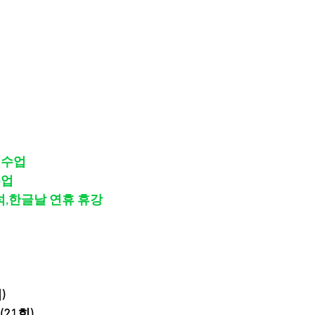
상 수업
수업
) 추석,한글날 연휴 휴강
)
21회)