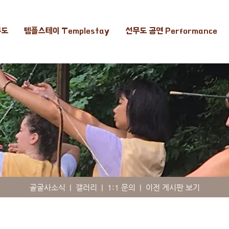
무도
템플스테이 Templestay
선무도 공연 Performance
골굴사소식
|
갤러리
|
1:1 문의
|
이전 게시판 보기