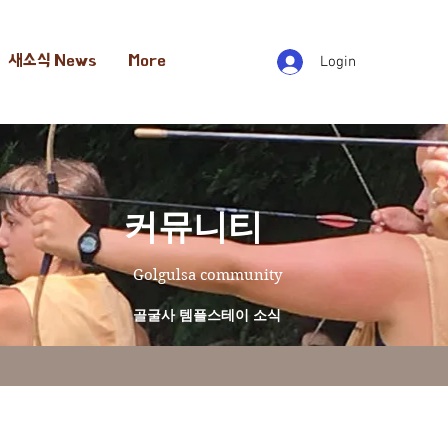
새소식 News
More
Login
​커뮤니티
Golgulsa community
골굴사 템플스테이 소식