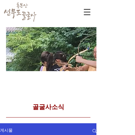
​커뮤니티
Golgulsa community
골굴사 템플스테이 소식
​골굴사소식
게시물