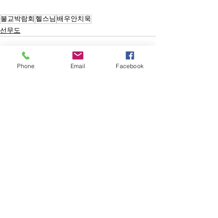
불교박람회
헬스님
배우안치욱
선무도
Phone
Email
Facebook
전체 보기
최근 게시물