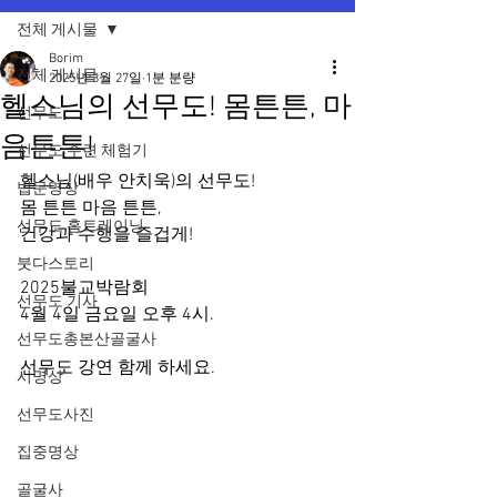
전체 게시물
Borim
전체 게시물
2025년 3월 27일
1분 분량
헬스님의 선무도! 몸튼튼, 마
선무도
음튼튼!
선무도 수련 체험기
헬스님(배우 안치욱)의 선무도!
법문명상
몸 튼튼 마음 튼튼,
선무도 홈트레이닝
건강과 수행을 즐겁게!
붓다스토리
2025불교박람회 
선무도 기사
4월 4일 금요일 오후 4시.
선무도총본산골굴사
선무도 강연 함께 하세요.
시명상
선무도사진
집중명상
골굴사