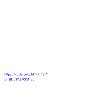
https://youtu.be/xtTdTF71TSY?
si=2Bg03IAZTCCj1rzO