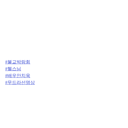
#불교박람회
#헬스님
#배우안치욱
#무드라선명상