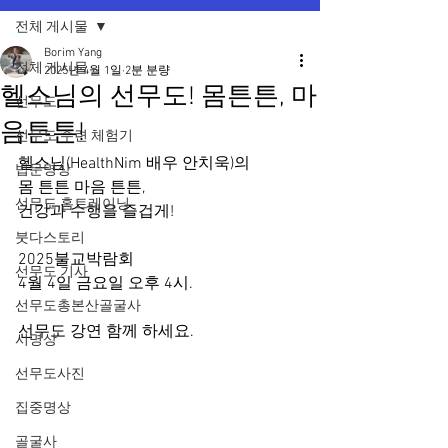
전체 게시물
Borim Yang
전체 게시물
2025년 4월 1일
2분 분량
헬스님의 선무도! 몸튼튼, 마
선무도
음튼튼!
선무도 수련 체험기
헬스님(HealthNim 배우 안치욱)의
법문명상
몸 튼튼 마음 튼튼,
선무도 홈트레이닝
건강과 수행을 즐겁게!
붓다스토리
2025불교박람회
선무도 기사
4월 4일 금요일 오후 4시.
선무도총본산골굴사
선무도 강연 함께 하세요.
시명상
선무도사진
집중명상
골굴사