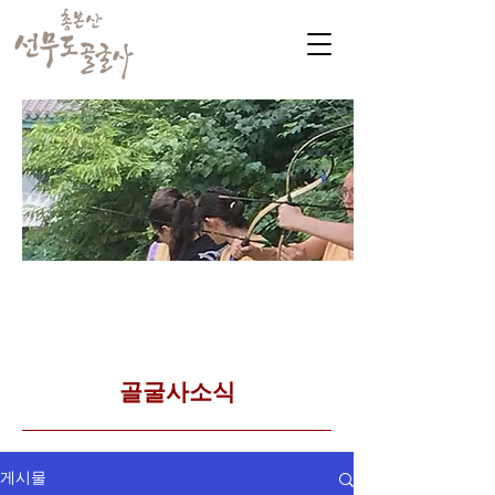
​커뮤니티
Golgulsa community
골굴사 템플스테이 소식
​골굴사소식
게시물