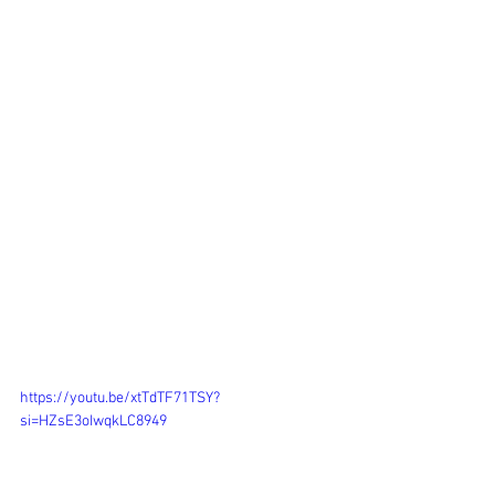
https://youtu.be/xtTdTF71TSY?
si=HZsE3oIwqkLC8949