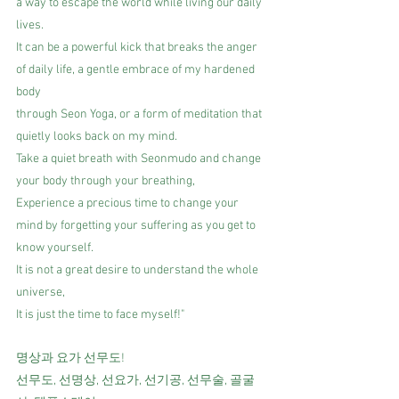
a way to escape the world while living our daily 
lives.
It can be a powerful kick that breaks the anger 
of daily life, a gentle embrace of my hardened 
body
through Seon Yoga, or a form of meditation that 
quietly looks back on my mind.
Take a quiet breath with Seonmudo and change 
your body through your breathing,
Experience a precious time to change your 
mind by forgetting your suffering as you get to 
know yourself.
It is not a great desire to understand the whole 
universe,
It is just the time to face myself!"
명상과 요가 선무도!
선무도, 선명상, 선요가, 선기공, 선무술, 골굴