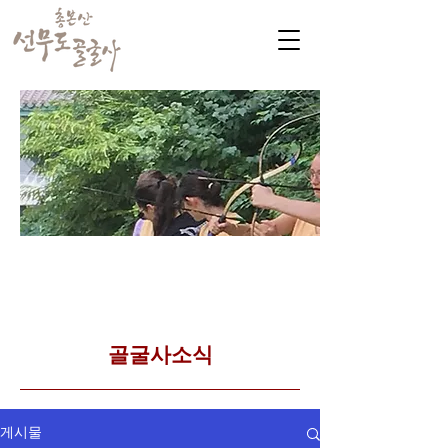
​커뮤니티
Golgulsa community
골굴사 템플스테이 소식
​골굴사소식
게시물