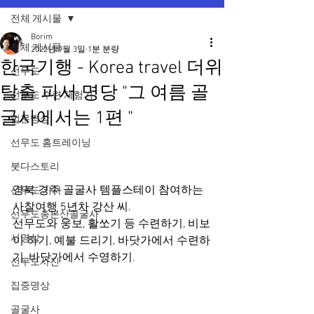
전체 게시물
Borim
전체 게시물
2022년 9월 3일
1분 분량
한국기행 - Korea travel 더위
선무도
탈출 피서 명당 "그 여름 골
선무도 수련 체험기
굴사에서는 1편 "
법문명상
선무도 홈트레이닝
붓다스토리
경북 경주 골굴사 템플스테이 참여하는 
선무도 기사
사찰여행 5년차 강산 씨. 
선무도총본산골굴사
선무도와 웅보, 활쏘기 등 수련하기, 비보
시명상
이 하기, 예불 드리기, 바닷가에서 수련하
기, 바닷가에서 수영하기.
선무도사진
집중명상
골굴사