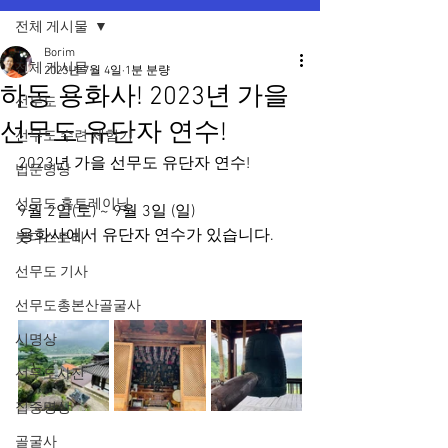
전체 게시물
Borim
전체 게시물
2023년 7월 4일
1분 분량
하동 용화사! 2023년 가을
선무도
선무도 유단자 연수!
선무도 수련 체험기
2023년 가을 선무도 유단자 연수!
법문명상
선무도 홈트레이닝
9월 2일(토) ~ 9월 3일 (일) 
용화사에서 유단자 연수가 있습니다.  
붓다스토리
선무도 기사
선무도총본산골굴사
시명상
선무도사진
집중명상
골굴사