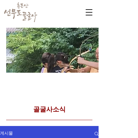
​커뮤니티
Golgulsa community
골굴사 템플스테이 소식
​골굴사소식
게시물