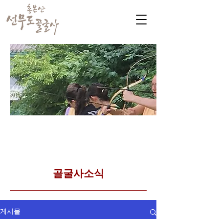
​커뮤니티
Golgulsa community
골굴사 템플스테이 소식
​골굴사소식
게시물