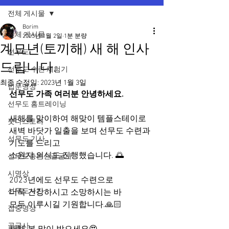
전체 게시물
Borim
전체 게시물
2023년 1월 2일
1분 분량
계묘년(토끼해) 새 해 인사
선무도
드립니다.
선무도 수련 체험기
최종 수정일:
2023년 1월 3일
법문명상
선무도 가족 여러분 안녕하세요.
선무도 홈트레이닝
새해를 맞이하여 해맞이 템플스테이로 
붓다스토리
새벽 바닷가 일출을 보며 선무도 수련과 
선무도 기사
기도를 드리고 
소원지 의식도 진행했습니다. 🌅
선무도총본산골굴사
시명상
2023년에도 선무도 수련으로 
선무도사진
더욱 건강하시고 소망하시는 바 
모두 이루시길 기원합니다.🙏🏻
집중명상
골굴사