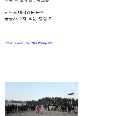
새해 복 많이 받으세요😍
선무도 대금강문 문주
골굴사 주지  적운  합장 🙏
https://youtu.be/fNXElWAqZWY