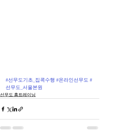
#선무도기초_집콕수행
#온라인선무도
#
선무도_서울본원
선무도 홈트레이닝