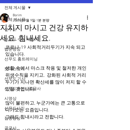
전체 게시물
Borim
전체 게시물
2020년 9월 9일
1분 분량
지치지 마시고 건강 유지하
선무도
세요. 힘내세요.
선무도 수련 체험기
코로나-19 사회적거리두기가 지속 되고 
법문명상
있습니다. 
선무도 홈트레이닝
생활 속에서 마스크 착용 및 철저한 개인
붓다스토리
위생수칙을 지키고,  강화된 사회적 거리
선무도 기사
두기가 지나면 확산세를 많이 저지 할 수 
선무도총본산골굴사
있을 것입니다. 
시명상
많이 불편하고, 누군가에는 큰 고통으로 
선무도사진
다가오는 요즘입니다. 
그래도 힘내시라고 전합니다. 
집중명상
골굴사