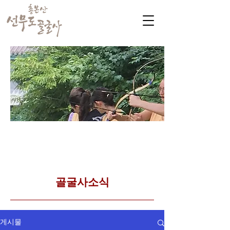
​커뮤니티
Golgulsa community
골굴사 템플스테이 소식
​골굴사소식
게시물