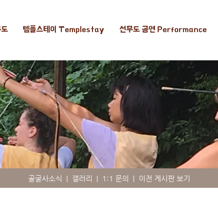
무도
템플스테이 Templestay
선무도 공연 Performance
골굴사소식
|
갤러리
|
1:1 문의
|
이전 게시판 보기