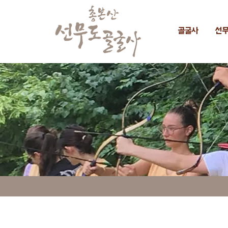
골굴사
선