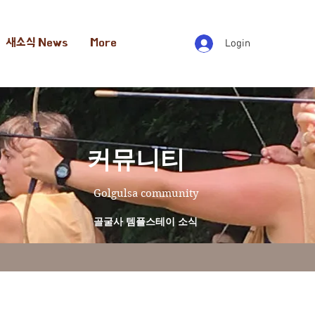
새소식 News
More
Login
​커뮤니티
Golgulsa community
골굴사 템플스테이 소식