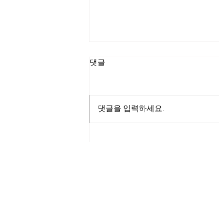
댓글
댓글을 입력하세요.
활기찬 기운 가득했던 중국인
단체 템플스테이
대한불교조계종 제 11교구 선무도 총본
경북 경주시 문무대왕면 기림로 101-5
. 골굴사 | 사찰고유번호 612-8