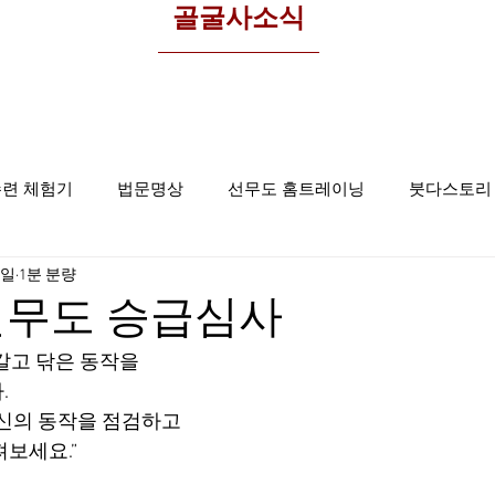
​골굴사소식
수련 체험기
법문명상
선무도 홈트레이닝
붓다스토리
1일
1분 분량
선무도사진
집중명상
골굴사
선무도 승급심사
갈고 닦은 동작을 
 
자신의 동작을 점검하고 
져보세요.”